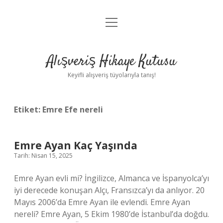
menüyü
Anasayfa
aç
Gizlilik Politikası
Alışveriş Hikaye Kutusu
Yasal Uyarı
Keyifli alışveriş tüyolarıyla tanış!
Hakkımızda
Etiket:
Emre Efe nereli
Emre Ayan Kaç Yaşında
Tarih: Nisan 15, 2025
Emre Ayan evli mi? İngilizce, Almanca ve İspanyolca’yı
iyi derecede konuşan Alçı, Fransızca’yı da anlıyor. 20
Mayıs 2006’da Emre Ayan ile evlendi. Emre Ayan
nereli? Emre Ayan, 5 Ekim 1980’de İstanbul’da doğdu.