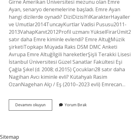
Girne Amerikan Üniversitesi mezunu olan Emre
Ayan, senaryo denemelerine başladı. Emre Ayan
hangi dizilerde oynadı? DiziDizisiYılKarakterHayaller
ve Umutlar2014TuncayKurtlar Vadisi Pususu2011-
2013VahapKanıt2012Profil uzmanı YükselFirarÜmit2
satır daha Emre kiminle evlendi? Emre AltuğMüzik
şirketiTopkapı Müyada Raks DSM DMC Anketi
Avrupa Emre Altuğİlgili hareketlerŞişli Terakki Lisesi
İstanbul Üniversitesi Güzel Sanatlar Fakültesi Eşi
Çağla Şıkel (d. 2008; d.2015) Çocukları28 satır daha
Nagihan Avcı kiminle evli? Kütahyalı Rasim
OzanNagehan Alçı / Eş (2010–2023 evli) Emrecan…
Emre
Devamını okuyun
Yorum Bırak
Ayan
Kaç
Yaşında
Sitemap