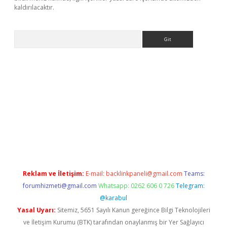
kaldırılacaktır.
Arama
ps://ilbet.casino/
Reklam ve İletişim:
E-mail:
backlinkpaneli@gmail.com
Teams:
forumhizmeti@gmail.com
Whatsapp: 0262 606 0 726
Telegram:
@karabul
Yasal Uyarı:
Sitemiz, 5651 Sayılı Kanun gereğince Bilgi Teknolojileri
ve İletişim Kurumu (BTK) tarafından onaylanmış bir Yer Sağlayıcı