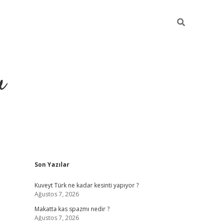
u
Sidebar
Son Yazılar
https://ilbe
Kuveyt Türk ne kadar kesinti yapıyor ?
Ağustos 7, 2026
Makatta kas spazmı nedir ?
Ağustos 7, 2026