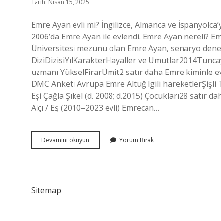
Tarih: Nisan 15, 2025
Emre Ayan evli mi? İngilizce, Almanca ve İspanyolca’y
2006’da Emre Ayan ile evlendi. Emre Ayan nereli? E
Üniversitesi mezunu olan Emre Ayan, senaryo denem
DiziDizisiYılKarakterHayaller ve Umutlar2014Tunc
uzmanı YükselFirarÜmit2 satır daha Emre kiminle 
DMC Anketi Avrupa Emre Altuğİlgili hareketlerŞişli T
Eşi Çağla Şıkel (d. 2008; d.2015) Çocukları28 satır
Alçı / Eş (2010–2023 evli) Emrecan…
Emre
Devamını okuyun
Yorum Bırak
Ayan
Kaç
Yaşında
Sitemap