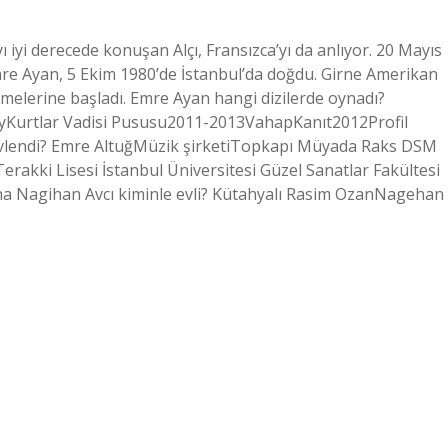
ı iyi derecede konuşan Alçı, Fransızca’yı da anlıyor. 20 Mayıs
mre Ayan, 5 Ekim 1980’de İstanbul’da doğdu. Girne Amerikan
elerine başladı. Emre Ayan hangi dizilerde oynadı?
ayKurtlar Vadisi Pususu2011-2013VahapKanıt2012Profil
evlendi? Emre AltuğMüzik şirketiTopkapı Müyada Raks DSM
erakki Lisesi İstanbul Üniversitesi Güzel Sanatlar Fakültesi
 daha Nagihan Avcı kiminle evli? Kütahyalı Rasim OzanNagehan