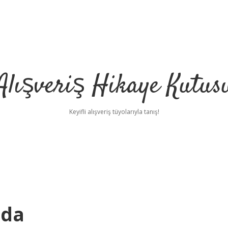
Alışveriş Hikaye Kutus
Keyifli alışveriş tüyolarıyla tanış!
nda