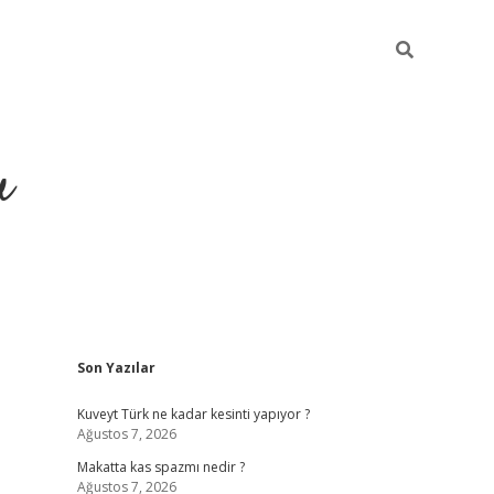
u
Sidebar
Son Yazılar
https://ilbet
Kuveyt Türk ne kadar kesinti yapıyor ?
Ağustos 7, 2026
Makatta kas spazmı nedir ?
Ağustos 7, 2026