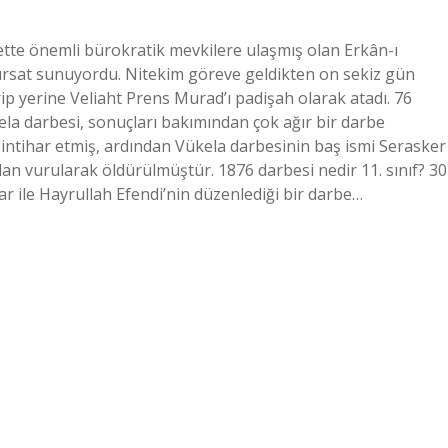
ette önemli bürokratik mevkilere ulaşmış olan Erkân-ı
fırsat sunuyordu. Nitekim göreve geldikten on sekiz gün
rip yerine Veliaht Prens Murad’ı padişah olarak atadı. 76
ela darbesi, sonuçları bakımından çok ağır bir darbe
 intihar etmiş, ardından Vükela darbesinin baş ismi Serasker
an vurularak öldürülmüştür. 1876 darbesi nedir 11. sınıf? 30
r ile Hayrullah Efendi’nin düzenlediği bir darbe…