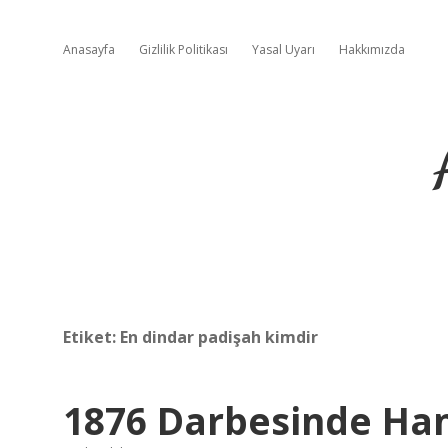
Anasayfa
Gizlilik Politikası
Yasal Uyarı
Hakkımızda
Etiket:
En dindar padişah kimdir
1876 Darbesinde Han