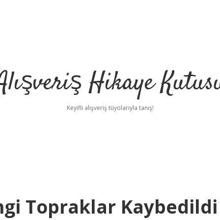
Alışveriş Hikaye Kutus
Keyifli alışveriş tüyolarıyla tanış!
gi Topraklar Kaybedildi