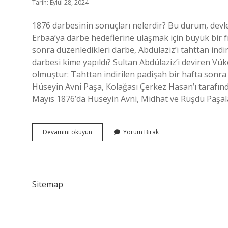
Tarih: Eylül 28, 2024
1876 darbesinin sonuçları nelerdir? Bu durum, devl
Erbaa’ya darbe hedeflerine ulaşmak için büyük bir 
sonra düzenledikleri darbe, Abdülaziz’i tahttan indi
darbesi kime yapıldı? Sultan Abdülaziz’i deviren Vük
olmuştur: Tahttan indirilen padişah bir hafta sonra
Hüseyin Avni Paşa, Kolağası Çerkez Hasan’ı tarafınd
Mayıs 1876’da Hüseyin Avni, Midhat ve Rüşdü Paşala
1876
Devamını okuyun
Yorum Bırak
Darbesinde
Hangi
Topraklar
Kaybedildi
Sitemap