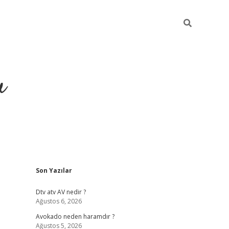
u
Sidebar
Son Yazılar
https://ilbe
Dtv atv AV nedir ?
Ağustos 6, 2026
Avokado neden haramdır ?
Ağustos 5, 2026