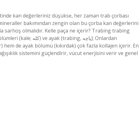
estinde kan değerleriniz düşükse, her zaman trab çorbası
if mineraller bakımından zengin olan bu çorba kan değerlerini
da sarhoş olmalıdır. Kelle paça ne içerir? Trabing trabing
 hem de ayak bölümü (kıkırdak) çok fazla kollajen içerir. En
ğışıklık sistemini güçlendirir, vücut enerjisini verir ve genel