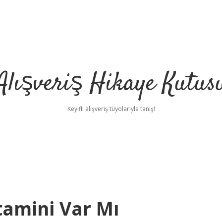
Alışveriş Hikaye Kutus
Keyifli alışveriş tüyolarıyla tanış!
tamini Var Mı