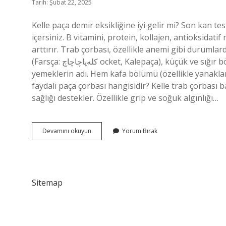
Tarih: Şubat 22, 2025
Kelle paça demir eksikliğine iyi gelir mi? Son kan t
içersiniz. B vitamini, protein, kollajen, antioksidat
arttırır. Trab çorbası, özellikle anemi gibi durumlar
(Farsça: کله‌پاچاچاچ ocket, Kalepaça), küçük ve sığır bölümleri (kale; کله) ve ayak (trabing, پاچه); Onlardan
yemeklerin adı. Hem kafa bölümü (özellikle yanaklar)
faydalı paça çorbası hangisidir? Kelle trab çorbası ba
sağlığı destekler. Özellikle grip ve soğuk algınlığı…
Kelle
Devamını okuyun
Yorum Bırak
Paça
Da
B12
Vitamini
Var
Sitemap
Mı