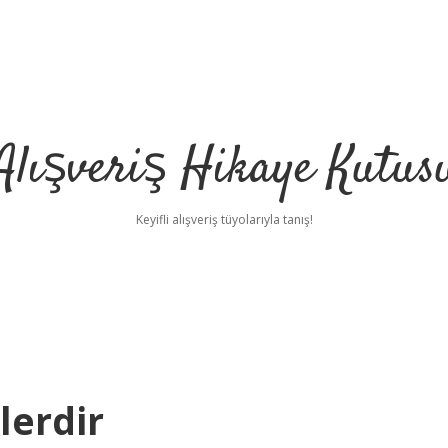
Alışveriş Hikaye Kutus
Keyifli alışveriş tüyolarıyla tanış!
lerdir