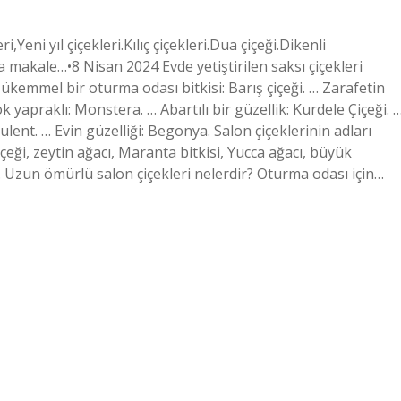
i,Yeni yıl çiçekleri.Kılıç çiçekleri.Dua çiçeği.Dikenli
 makale…•8 Nisan 2024 Evde yetiştirilen saksı çiçekleri
 Mükemmel bir oturma odası bitkisi: Barış çiçeği. … Zarafetin
k yapraklı: Monstera. … Abartılı bir güzellik: Kurdele Çiçeği. 
ukulent. … Evin güzelliği: Begonya. Salon çiçeklerinin adları
içeği, zeytin ağacı, Maranta bitkisi, Yucca ağacı, büyük
a. Uzun ömürlü salon çiçekleri nelerdir? Oturma odası için…