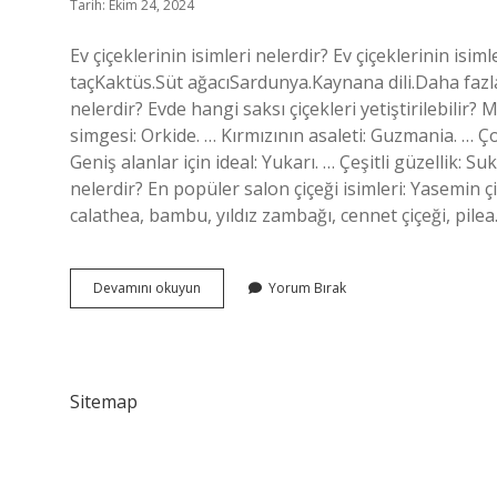
Tarih: Ekim 24, 2024
Ev çiçeklerinin isimleri nelerdir? Ev çiçeklerinin isimler
taçKaktüs.Süt ağacıSardunya.Kaynana dili.Daha fazla
nelerdir? Evde hangi saksı çiçekleri yetiştirilebilir?
simgesi: Orkide. … Kırmızının asaleti: Guzmania. … Ço
Geniş alanlar için ideal: Yukarı. … Çeşitli güzellik: S
nelerdir? En popüler salon çiçeği isimleri: Yasemin ç
calathea, bambu, yıldız zambağı, cennet çiçeği, pile
Ev
Devamını okuyun
Yorum Bırak
Çiçeği
Çeşitleri
Nelerdir
Sitemap