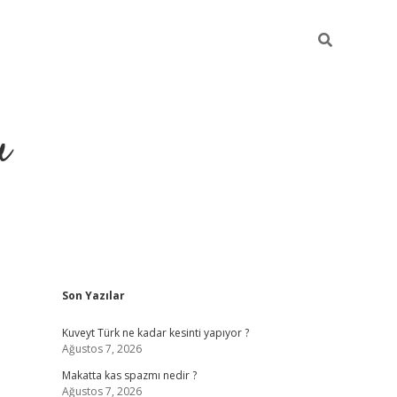
u
Sidebar
Son Yazılar
https://ilbet
Kuveyt Türk ne kadar kesinti yapıyor ?
Ağustos 7, 2026
Makatta kas spazmı nedir ?
Ağustos 7, 2026