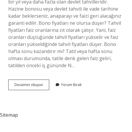
bir yıl veya daha fazla olan devlet tahvilleridir.
Hazine bonosu veya devlet tahvili ile vade tarihine
kadar beklerseniz, anaparayı ve faizi geri alacağınız
garanti edilir. Bono fiyatları ne olursa düşer? Tahvil
fiyatları faiz oranlarına zıt olarak çalışır. Yani, faiz
oranları düştüğünde tahvil fiyatları yükselir ve faiz
oranları yükseldiğinde tahvil fiyatları düşer. Bono
hafta sonu kazandırır mı? Tatil veya hafta sonu
olması durumunda, tatile denk gelen faiz geliri,
tatilden önceki iş gününde N…
Bono
Devamını okuyun
Yorum Bırak
Ne
Zaman
Satılır
Sitemap