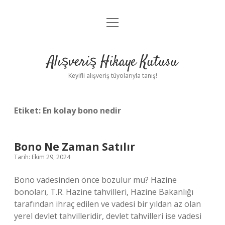
menüyü
Anasayfa
aç
Gizlilik Politikası
Alışveriş Hikaye Kutusu
Yasal Uyarı
Keyifli alışveriş tüyolarıyla tanış!
Hakkımızda
Etiket:
En kolay bono nedir
Bono Ne Zaman Satılır
Tarih: Ekim 29, 2024
Bono vadesinden önce bozulur mu? Hazine
bonoları, T.R. Hazine tahvilleri, Hazine Bakanlığı
tarafından ihraç edilen ve vadesi bir yıldan az olan
yerel devlet tahvilleridir, devlet tahvilleri ise vadesi