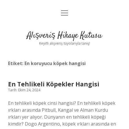
menüyü
Anasayfa
aç
Gizlilik Politikası
Alışveriş Hikaye Kutusu
Yasal Uyarı
Keyifli alışveriş tüyolarıyla tanış!
Hakkımızda
Etiket:
En koruyucu köpek hangisi
En Tehlikeli Köpekler Hangisi
Tarih: Ekim 24, 2024
En tehlikeli köpek cinsi hangisi? En tehlikeli köpek
ırkları arasında Pitbull, Kangal ve Alman Kurdu
ırkları yer alıyor. Dünyanın en tehlikeli köpeği
kimdir? Dogo Argentino, köpek ırkları arasında en