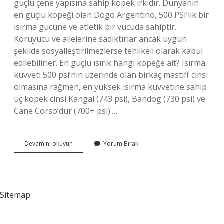
güçlü çene yapısına sahip köpek ırkıdır. Dünyanın
en güçlü köpeği olan Dogo Argentino, 500 PSI’lık bir
ısırma gücüne ve atletik bir vücuda sahiptir.
Koruyucu ve ailelerine sadıktırlar ancak uygun
şekilde sosyalleştirilmezlerse tehlikeli olarak kabul
edilebilirler. En güçlü ısırık hangi köpeğe ait? Isırma
kuvveti 500 psi’nin üzerinde olan birkaç mastiff cinsi
olmasına rağmen, en yüksek ısırma kuvvetine sahip
üç köpek cinsi Kangal (743 psi), Bandog (730 psi) ve
Cane Corso’dur (700+ psi).…
En
Devamını okuyun
Yorum Bırak
Tehlikeli
Köpekler
Hangisi
Sitemap