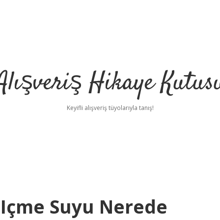
Alışveriş Hikaye Kutus
Keyifli alışveriş tüyolarıyla tanış!
i Içme Suyu Nerede