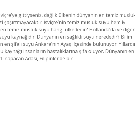
İsviçre’ye gittiyseniz, dağlık ülkenin dünyanın en temiz muslu
izi şaşırtmayacaktır. İsviçre’nin temiz musluk suyu hem iyi
n en temiz musluk suyu hangi ülkededir? Hollanda’da ve diğer
uyu kaynağıdır. Dünyanın en sağlıklı suyu nerededir? Bilim
 en şifalı suyu Ankara’nın Ayaş ilçesinde bulunuyor. Yıllardı
 su kaynağı insanların hastalıklarına şifa oluyor. Dünyanın en
Linapacan Adası, Filipinler’de bir…