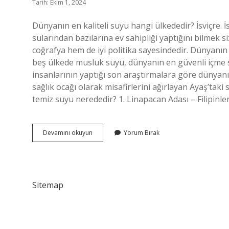
Tarih: Ekim 1, 2024
Dünyanın en kaliteli suyu hangi ülkededir? İsviçre. 
sularından bazılarına ev sahipliği yaptığını bilmek s
coğrafya hem de iyi politika sayesindedir. Dünyanı
beş ülkede musluk suyu, dünyanın en güvenli içme s
insanlarının yaptığı son araştırmalara göre dünyanın
sağlık ocağı olarak misafirlerini ağırlayan Ayaş’taki
temiz suyu nerededir? 1. Linapacan Adası – Filipinler
Dünyanın
Devamını okuyun
Yorum Bırak
En
Kaliteli
Içme
Suyu
Nerede
Sitemap