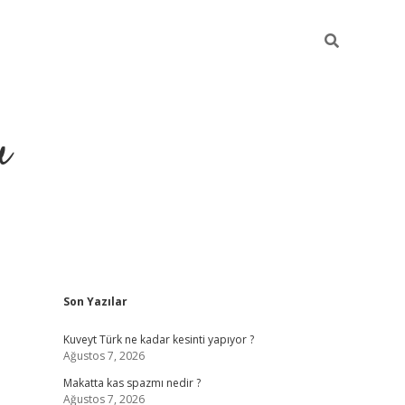
u
Sidebar
Son Yazılar
https://ilbet
Kuveyt Türk ne kadar kesinti yapıyor ?
Ağustos 7, 2026
Makatta kas spazmı nedir ?
Ağustos 7, 2026