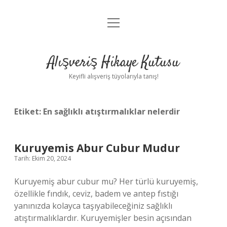
menüyü
Anasayfa
aç
Gizlilik Politikası
Alışveriş Hikaye Kutusu
Yasal Uyarı
Keyifli alışveriş tüyolarıyla tanış!
Hakkımızda
Etiket:
En sağlıklı atıştırmalıklar nelerdir
Kuruyemis Abur Cubur Mudur
Tarih: Ekim 20, 2024
Kuruyemiş abur cubur mu? Her türlü kuruyemiş,
özellikle fındık, ceviz, badem ve antep fıstığı
yanınızda kolayca taşıyabileceğiniz sağlıklı
atıştırmalıklardır. Kuruyemişler besin açısından