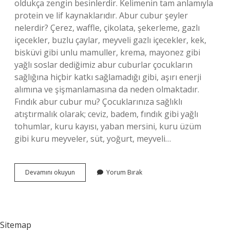
oldukça zengin besinlerdir. Kelimenin tam anlamıyla
protein ve lif kaynaklarıdır. Abur cubur şeyler
nelerdir? Çerez, waffle, çikolata, şekerleme, gazlı
içecekler, buzlu çaylar, meyveli gazlı içecekler, kek,
bisküvi gibi unlu mamuller, krema, mayonez gibi
yağlı soslar dediğimiz abur cuburlar çocukların
sağlığına hiçbir katkı sağlamadığı gibi, aşırı enerji
alımına ve şişmanlamasına da neden olmaktadır.
Fındık abur cubur mu? Çocuklarınıza sağlıklı
atıştırmalık olarak; ceviz, badem, fındık gibi yağlı
tohumlar, kuru kayısı, yaban mersini, kuru üzüm
gibi kuru meyveler, süt, yoğurt, meyveli…
Kuruyemis
Devamını okuyun
Yorum Bırak
Abur
Cubur
Mudur
Sitemap