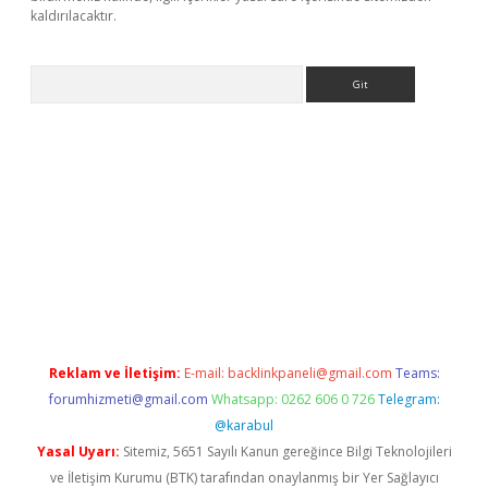
kaldırılacaktır.
Arama
tps://ilbet.casino/
Reklam ve İletişim:
E-mail:
backlinkpaneli@gmail.com
Teams:
forumhizmeti@gmail.com
Whatsapp: 0262 606 0 726
Telegram:
@karabul
Yasal Uyarı:
Sitemiz, 5651 Sayılı Kanun gereğince Bilgi Teknolojileri
ve İletişim Kurumu (BTK) tarafından onaylanmış bir Yer Sağlayıcı