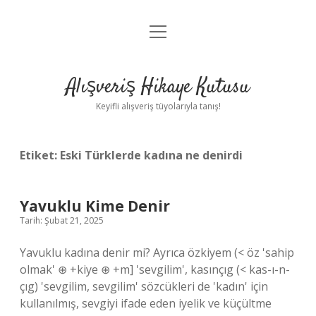
menüyü
Anasayfa
aç
Gizlilik Politikası
Alışveriş Hikaye Kutusu
Yasal Uyarı
Keyifli alışveriş tüyolarıyla tanış!
Hakkımızda
Etiket:
Eski Türklerde kadına ne denirdi
Yavuklu Kime Denir
Tarih: Şubat 21, 2025
Yavuklu kadına denir mi? Ayrıca özkiyem (< öz 'sahip
olmak' ⊕ +kiye ⊕ +m] 'sevgilim', kasınçıg (< kas-ı-n-
çıg) 'sevgilim, sevgilim' sözcükleri de 'kadın' için
kullanılmış, sevgiyi ifade eden iyelik ve küçültme