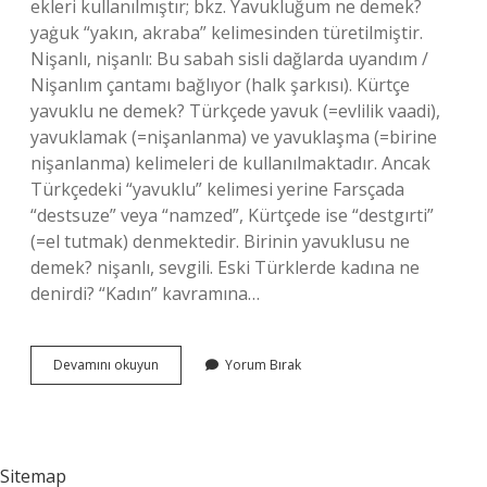
ekleri kullanılmıştır; bkz. Yavukluğum ne demek?
yaġuk “yakın, akraba” kelimesinden türetilmiştir.
Nişanlı, nişanlı: Bu sabah sisli dağlarda uyandım /
Nişanlım çantamı bağlıyor (halk şarkısı). Kürtçe
yavuklu ne demek? Türkçede yavuk (=evlilik vaadi),
yavuklamak (=nişanlanma) ve yavuklaşma (=birine
nişanlanma) kelimeleri de kullanılmaktadır. Ancak
Türkçedeki “yavuklu” kelimesi yerine Farsçada
“destsuze” veya “namzed”, Kürtçede ise “destgırti”
(=el tutmak) denmektedir. Birinin yavuklusu ne
demek? nişanlı, sevgili. Eski Türklerde kadına ne
denirdi? “Kadın” kavramına…
Yavuklu
Devamını okuyun
Yorum Bırak
Kime
Denir
Sitemap