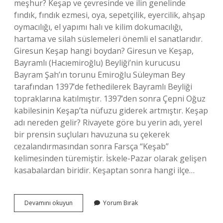
meşhur? Keşap ve çevresinde ve ilin genelinde
fındık, fındık ezmesi, oya, sepetçilik, eyercilik, ahşap
oymacılığı, el yapımı halı ve kilim dokumacılığı,
hartama ve silah süslemeleri önemli el sanatlarıdır.
Giresun Keşap hangi boydan? Giresun ve Keşap,
Bayramlı (Hacıemiroğlu) Beyliği’nin kurucusu
Bayram Şah’ın torunu Emiroğlu Süleyman Bey
tarafından 1397’de fethedilerek Bayramlı Beyliği
topraklarına katılmıştır. 1397’den sonra Çepni Oğuz
kabilesinin Keşap’ta nüfuzu giderek artmıştır. Keşap
adı nereden gelir? Rivayete göre bu yerin adı, yerel
bir prensin suçluları havuzuna su çekerek
cezalandırmasından sonra Farsça “Keşab”
kelimesinden türemiştir. İskele-Pazar olarak gelişen
kasabalardan biridir. Keşaptan sonra hangi ilçe…
Keşap
Devamını okuyun
Yorum Bırak
In
Nüfusu