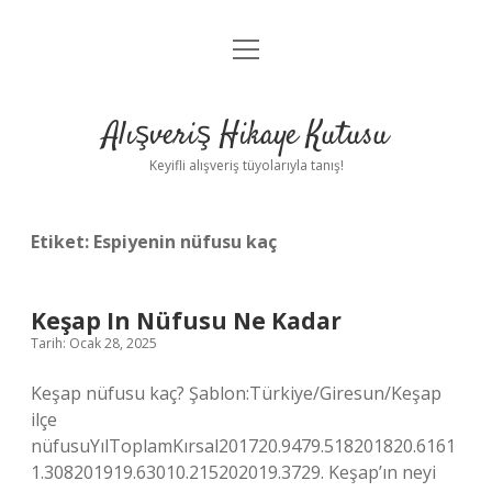
menüyü
Anasayfa
aç
Gizlilik Politikası
Alışveriş Hikaye Kutusu
Yasal Uyarı
Keyifli alışveriş tüyolarıyla tanış!
Hakkımızda
Etiket:
Espiyenin nüfusu kaç
Keşap In Nüfusu Ne Kadar
Tarih: Ocak 28, 2025
Keşap nüfusu kaç? Şablon:Türkiye/Giresun/Keşap
ilçe
nüfusuYılToplamKırsal201720.9479.518201820.6161
1.308201919.63010.215202019.3729. Keşap’ın neyi