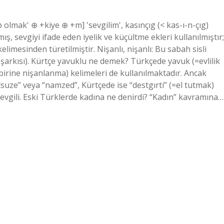
 olmak' ⊕ +kiye ⊕ +m] 'sevgilim', kasınçıg (< kas-ı-n-çıg)
lmış, sevgiyi ifade eden iyelik ve küçültme ekleri kullanılmıştır;
mesinden türetilmiştir. Nişanlı, nişanlı: Bu sabah sisli
şarkısı). Kürtçe yavuklu ne demek? Türkçede yavuk (=evlilik
irine nişanlanma) kelimeleri de kullanılmaktadır. Ancak
suze” veya “namzed”, Kürtçede ise “destgırti” (=el tutmak)
evgili. Eski Türklerde kadına ne denirdi? “Kadın” kavramına…