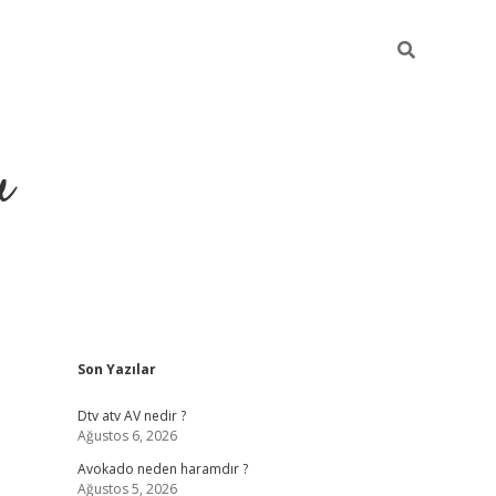
u
Sidebar
Son Yazılar
https://ilb
Dtv atv AV nedir ?
Ağustos 6, 2026
Avokado neden haramdır ?
Ağustos 5, 2026