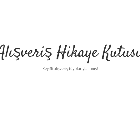
Alışveriş Hikaye Kutus
Keyifli alışveriş tüyolarıyla tanış!