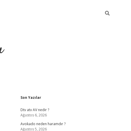
u
Sidebar
Son Yazılar
https://ilbe
Dtv atv AV nedir ?
Ağustos 6, 2026
Avokado neden haramdır ?
Ağustos 5, 2026