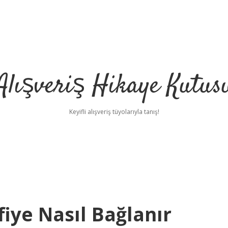
Alışveriş Hikaye Kutus
Keyifli alışveriş tüyolarıyla tanış!
fiye Nasıl Bağlanır