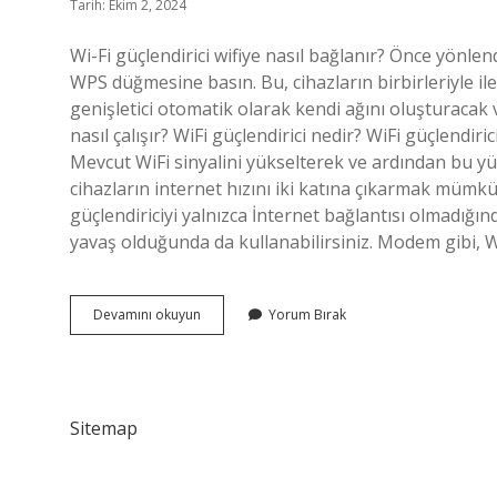
Tarih: Ekim 2, 2024
Wi-Fi güçlendirici wifiye nasıl bağlanır? Önce yönle
WPS düğmesine basın. Bu, cihazların birbirleriyle 
genişletici otomatik olarak kendi ağını oluşturacak v
nasıl çalışır? WiFi güçlendirici nedir? WiFi güçlendiri
Mevcut WiFi sinyalini yükselterek ve ardından bu yüksel
cihazların internet hızını iki katına çıkarmak müm
güçlendiriciyi yalnızca İnternet bağlantısı olmadığınd
yavaş olduğunda da kullanabilirsiniz. Modem gibi, 
Wi-
Devamını okuyun
Yorum Bırak
Fi
Güçlendirici
Wifiye
Nasıl
Bağlanır
Sitemap