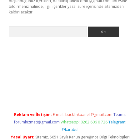
düşündüğünüz içerikleri,
backlinkpanelicomtr@gmail.com
adresine
bildirmeniz halinde, ilgili içerikler yasal süre içerisinde sitemizden
kaldırılacaktır.
Arama
ps://ilbet.casino/
Reklam ve İletişim:
E-mail:
backlinkpaneli@gmail.com
Teams:
forumhizmeti@gmail.com
Whatsapp: 0262 606 0 726
Telegram:
@karabul
Yasal Uyarı:
Sitemiz, 5651 Sayılı Kanun gereğince Bilgi Teknolojileri