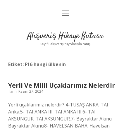
menüyü
Anasayfa
aç
Gizlilik Politikası
Alışveriş Hikaye Kutusu
Yasal Uyarı
Keyifli alışveriş tüyolarıyla tanış!
Hakkımızda
Etiket:
F16 hangi ülkenin
Yerli Ve Milli Uçaklarımız Nelerdir
Tarih: Kasım 27, 2024
Yerli uçaklarımız nelerdir? 4-TUSAŞ ANKA. TAI
Anka.5- TAI ANKA III. TAI ANKA III.6- TAI
AKSUNGUR. TAI AKSUNGUR.7- Bayraktar Akıncı
Bayraktar Akıncı8- HAVELSAN BAHA. Havelsan