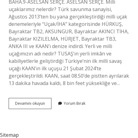
BAHA.9-ASELSAN SERÇE. ASELSAN SERÇE. Milli
uçaklarımız nelerdir? Türk savunma sanayisi,
Ağustos 2013’ten bu yana gerçekleştirdiği milli uçak
denemeleriyle “Uçak/İHA” kategorisinde HÜRKUŞ,
Bayraktar TB2, AKSUNGUR, Bayraktar AKINCI TİHA,
Bayraktar KIZILELMA, HÜRJET, Bayraktar TB3,
ANKA III ve KAAN’ı denize indirdi. Yerli ve milli
uçağımızın adı nedir? TUSAŞ’ın yerli imkân ve
kabiliyetlerle geliştirdiği Türkiye’nin ilk milli savaş
uçağı KAAN’ın ilk uçuşu 21 Şubat 2024’te
gerçekleştirildi. KAAN, saat 08.50’de pistten ayrılarak
13 dakika havada kaldı, 8 bin feet yüksekliğe ve…
Yerli
Devamını okuyun
Yorum Bırak
Ve
Milli
Uçaklarımız
Nelerdir
Sitemap