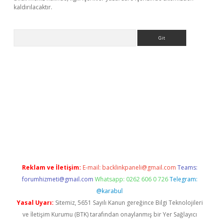
kaldırılacaktır.
Arama
s://ilbet.casino/
Reklam ve İletişim:
E-mail:
backlinkpaneli@gmail.com
Teams:
forumhizmeti@gmail.com
Whatsapp: 0262 606 0 726
Telegram:
@karabul
Yasal Uyarı:
Sitemiz, 5651 Sayılı Kanun gereğince Bilgi Teknolojileri
ve İletişim Kurumu (BTK) tarafından onaylanmış bir Yer Sağlayıcı