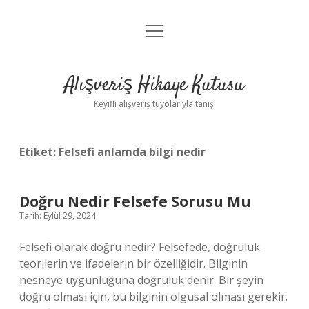
menüyü
Anasayfa
aç
Gizlilik Politikası
Alışveriş Hikaye Kutusu
Yasal Uyarı
Keyifli alışveriş tüyolarıyla tanış!
Hakkımızda
Etiket:
Felsefi anlamda bilgi nedir
Doğru Nedir Felsefe Sorusu Mu
Tarih: Eylül 29, 2024
Felsefi olarak doğru nedir? Felsefede, doğruluk
teorilerin ve ifadelerin bir özelliğidir. Bilginin
nesneye uygunluğuna doğruluk denir. Bir şeyin
doğru olması için, bu bilginin olgusal olması gerekir.