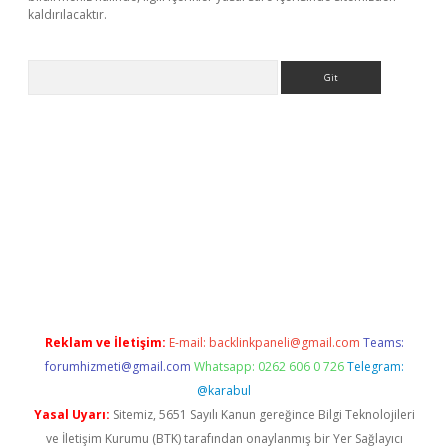
kaldırılacaktır.
Arama
ps://ilbet.casino/
Reklam ve İletişim:
E-mail:
backlinkpaneli@gmail.com
Teams:
forumhizmeti@gmail.com
Whatsapp: 0262 606 0 726
Telegram:
@karabul
Yasal Uyarı:
Sitemiz, 5651 Sayılı Kanun gereğince Bilgi Teknolojileri
ve İletişim Kurumu (BTK) tarafından onaylanmış bir Yer Sağlayıcı