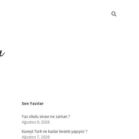
u
Sidebar
Son Yazılar
https://ilbe
Yaz okulu sınavı ne zaman ?
Ağustos 9, 2026
Kuveyt Türk ne kadar kesinti yapıyor ?
Ağustos 7, 2026