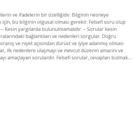
erin ve ifadelerin bir özelliğidir. Bilginin nesneye
çin, bu bilginin olgusal olması gerekir. Felsefi soru olup
r. – Kesin yargılarda bulunulmamalıdır. – Sorular kesin
l, aralarındaki bağlantıları ve nedenleri sorgular. Doğru
avranış ve niyet açısından dürüst ve iyiye adanmış olması
rular, ilk nedenlere ulaşmayı ve mevcut düzenin amacını ve
ı amaçlayan sorulardır. Felsefi sorular, cevapları bulmak…