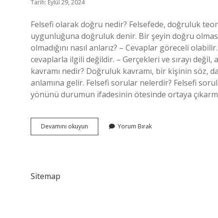
Tarih: Eylül 29, 2024
Felsefi olarak doğru nedir? Felsefede, doğruluk teoril
uygunluğuna doğruluk denir. Bir şeyin doğru olması i
olmadığını nasıl anlarız? – Cevaplar göreceli olabili
cevaplarla ilgili değildir. – Gerçekleri ve sırayı deği
kavramı nedir? Doğruluk kavramı, bir kişinin söz, d
anlamına gelir. Felsefi sorular nelerdir? Felsefi so
yönünü durumun ifadesinin ötesinde ortaya çıkarmay
Doğru
Devamını okuyun
Yorum Bırak
Nedir
Felsefe
Sorusu
Mu
Sitemap