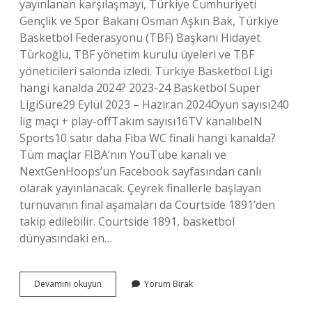
yayınlanan karşılaşmayı, Türkiye Cumhuriyeti
Gençlik ve Spor Bakanı Osman Aşkın Bak, Türkiye
Basketbol Federasyonu (TBF) Başkanı Hidayet
Türkoğlu, TBF yönetim kurulu üyeleri ve TBF
yöneticileri salonda izledi. Türkiye Basketbol Ligi
hangi kanalda 2024? 2023-24 Basketbol Süper
LigiSüre29 Eylül 2023 – Haziran 2024Oyun sayısı240
lig maçı + play-offTakım sayısı16TV kanalıbeIN
Sports10 satır daha Fiba WC finali hangi kanalda?
Tüm maçlar FIBA’nın YouTube kanalı ve
NextGenHoops’un Facebook sayfasından canlı
olarak yayınlanacak. Çeyrek finallerle başlayan
turnuvanın final aşamaları da Courtside 1891’den
takip edilebilir. Courtside 1891, basketbol
dünyasındaki en…
Basketbol
Devamını okuyun
Yorum Bırak
Yarı
Final