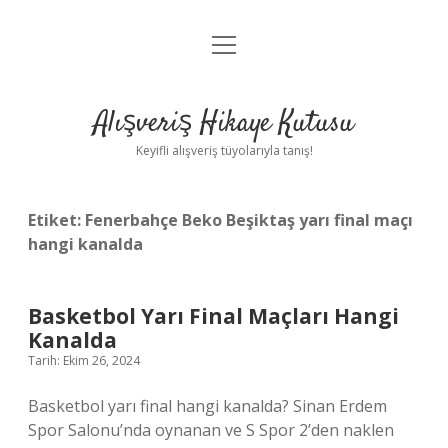
menüyü
Anasayfa
aç
Gizlilik Politikası
Alışveriş Hikaye Kutusu
Yasal Uyarı
Keyifli alışveriş tüyolarıyla tanış!
Hakkımızda
Etiket:
Fenerbahçe Beko Beşiktaş yarı final maçı
hangi kanalda
Basketbol Yarı Final Maçları Hangi
Kanalda
Tarih: Ekim 26, 2024
Basketbol yarı final hangi kanalda? Sinan Erdem
Spor Salonu’nda oynanan ve S Spor 2’den naklen