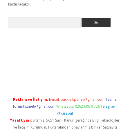
kaldırılacaktır.
Arama
ps://ilbet.casino/
Reklam ve İletişim:
E-mail:
backlinkpaneli@gmail.com
Teams:
forumhizmeti@gmail.com
Whatsapp: 0262 606 0 726
Telegram:
@karabul
Yasal Uyarı:
Sitemiz, 5651 Sayılı Kanun gereğince Bilgi Teknolojileri
ve İletişim Kurumu (BTK) tarafından onaylanmış bir Yer Sağlayıcı