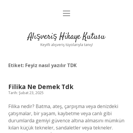
menüyü
Anasayfa
aç
Gizlilik Politikası
Alışveriş Hikaye Kutusu
Yasal Uyarı
Keyifli alışveriş tüyolarıyla tanış!
Hakkımızda
Etiket:
Feyiz nasıl yazılır TDK
Filika Ne Demek Tdk
Tarih: Şubat 23, 2025
Filika nedir? Batma, ateş, çarpışma veya denizdeki
çatışmalar, bir yaşam, kaybetme veya canlı gibi
durumlarda gemiyi güvence altına almasını mümkün
kılan küçük tekneler, sandaletler veya tekneler.