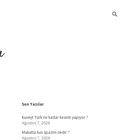
u
Sidebar
Son Yazılar
https://ilbet
Kuveyt Türk ne kadar kesinti yapıyor ?
Ağustos 7, 2026
Makatta kas spazmı nedir ?
Ağustos 7, 2026