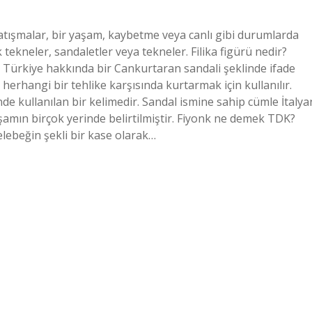
çatışmalar, bir yaşam, kaybetme veya canlı gibi durumlarda
ekneler, sandaletler veya tekneler. Filika figürü nedir?
si, Türkiye hakkında bir Cankurtaran sandali şeklinde ifade
ı herhangi bir tehlike karşısında kurtarmak için kullanılır.
inde kullanılan bir kelimedir. Sandal ismine sahip cümle İtalya
aşamın birçok yerinde belirtilmiştir. Fiyonk ne demek TDK?
elebeğin şekli bir kase olarak…