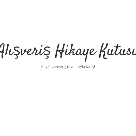
Alışveriş Hikaye Kutus
Keyifli alışveriş tüyolarıyla tanış!