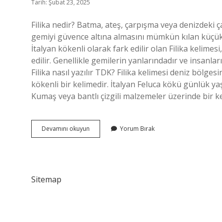
Tarih: Şubat 23, 2025
Filika nedir? Batma, ateş, çarpışma veya denizdeki 
gemiyi güvence altına almasını mümkün kılan küçük t
İtalyan kökenli olarak fark edilir olan Filika kelime
edilir. Genellikle gemilerin yanlarındadır ve insanlar
Filika nasıl yazılır TDK? Filika kelimesi deniz bölges
kökenli bir kelimedir. İtalyan Feluca kökü günlük y
Kumaş veya bantlı çizgili malzemeler üzerinde bir k
Filika
Devamını okuyun
Yorum Bırak
Ne
Demek
Tdk
Sitemap