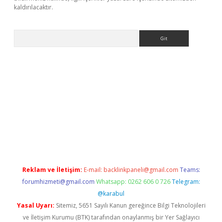
kaldırılacaktır.
Arama
ps://ilbet.casino/
Reklam ve İletişim:
E-mail:
backlinkpaneli@gmail.com
Teams:
forumhizmeti@gmail.com
Whatsapp: 0262 606 0 726
Telegram:
@karabul
Yasal Uyarı:
Sitemiz, 5651 Sayılı Kanun gereğince Bilgi Teknolojileri
ve İletişim Kurumu (BTK) tarafından onaylanmış bir Yer Sağlayıcı