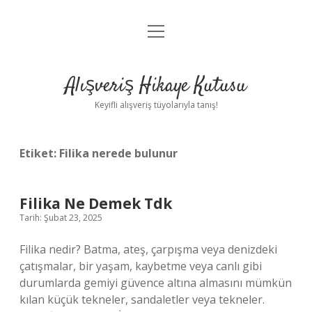
menüyü
Anasayfa
aç
Gizlilik Politikası
Alışveriş Hikaye Kutusu
Yasal Uyarı
Keyifli alışveriş tüyolarıyla tanış!
Hakkımızda
Etiket:
Filika nerede bulunur
Filika Ne Demek Tdk
Tarih: Şubat 23, 2025
Filika nedir? Batma, ateş, çarpışma veya denizdeki
çatışmalar, bir yaşam, kaybetme veya canlı gibi
durumlarda gemiyi güvence altına almasını mümkün
kılan küçük tekneler, sandaletler veya tekneler.