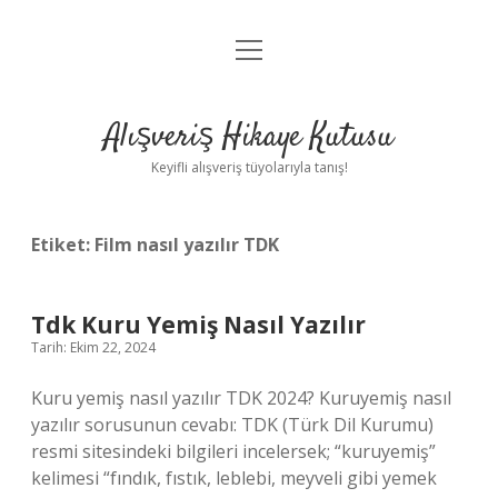
menüyü
Anasayfa
aç
Gizlilik Politikası
Alışveriş Hikaye Kutusu
Yasal Uyarı
Keyifli alışveriş tüyolarıyla tanış!
Hakkımızda
Etiket:
Film nasıl yazılır TDK
Tdk Kuru Yemiş Nasıl Yazılır
Tarih: Ekim 22, 2024
Kuru yemiş nasıl yazılır TDK 2024? Kuruyemiş nasıl
yazılır sorusunun cevabı: TDK (Türk Dil Kurumu)
resmi sitesindeki bilgileri incelersek; “kuruyemiş”
kelimesi “fındık, fıstık, leblebi, meyveli gibi yemek