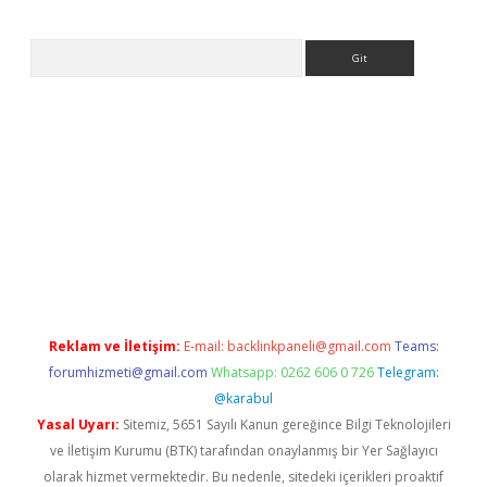
Arama
tps://ilbet.casino/
Reklam ve İletişim:
E-mail:
backlinkpaneli@gmail.com
Teams:
forumhizmeti@gmail.com
Whatsapp: 0262 606 0 726
Telegram:
@karabul
Yasal Uyarı:
Sitemiz, 5651 Sayılı Kanun gereğince Bilgi Teknolojileri
ve İletişim Kurumu (BTK) tarafından onaylanmış bir Yer Sağlayıcı
olarak hizmet vermektedir. Bu nedenle, sitedeki içerikleri proaktif