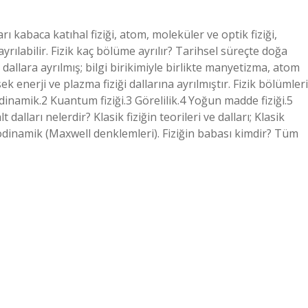
ı kabaca katıhal fiziği, atom, moleküler ve optik fiziği,
k ayrılabilir. Fizik kaç bölüme ayrılır? Tarihsel süreçte doğa
t dallara ayrılmış; bilgi birikimiyle birlikte manyetizma, atom
sek enerji ve plazma fiziği dallarına ayrılmıştır. Fizik bölümleri
dinamik.2 Kuantum fiziği.3 Görelilik.4 Yoğun madde fiziği.5
lt dalları nelerdir? Klasik fiziğin teorileri ve dalları; Klasik
odinamik (Maxwell denklemleri). Fiziğin babası kimdir? Tüm