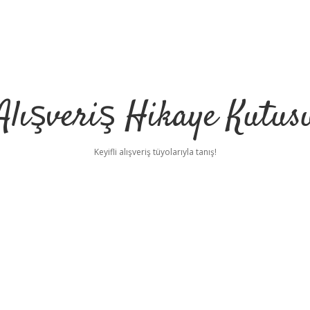
Alışveriş Hikaye Kutus
Keyifli alışveriş tüyolarıyla tanış!