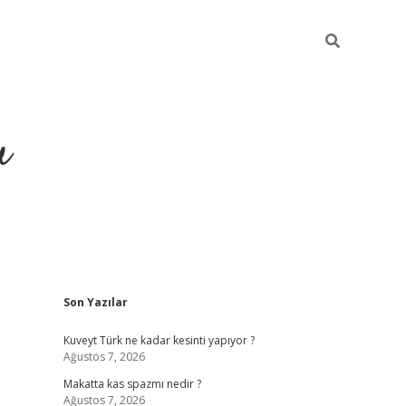
u
Sidebar
Son Yazılar
https://i
Kuveyt Türk ne kadar kesinti yapıyor ?
Ağustos 7, 2026
Makatta kas spazmı nedir ?
Ağustos 7, 2026