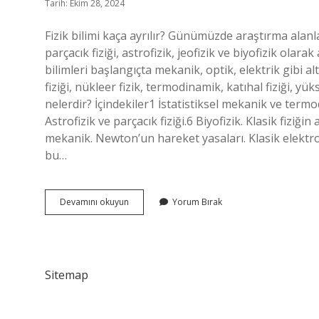
Tarih: Ekim 28, 2024
Fizik bilimi kaça ayrılır? Günümüzde araştırma alanlar
parçacık fiziği, astrofizik, jeofizik ve biyofizik olara
bilimleri başlangıçta mekanik, optik, elektrik gibi al
fiziği, nükleer fizik, termodinamik, katıhal fiziği, yük
nelerdir? İçindekiler1 İstatistiksel mekanik ve termo
Astrofizik ve parçacık fiziği.6 Biyofizik. Klasik fiziğin a
mekanik. Newton’un hareket yasaları. Klasik elektr
bu…
Fizik
Devamını okuyun
Yorum Bırak
Kaça
Ayrılır
Sitemap