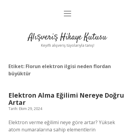
menüyü
Anasayfa
aç
Gizlilik Politikası
Alışveriş Hikaye Kutusu
Yasal Uyarı
Keyifli alışveriş tüyolarıyla tanış!
Hakkımızda
Etiket:
Florun elektron ilgisi neden flordan
büyüktür
Elektron Alma Eğilimi Nereye Doğru
Artar
Tarih: Ekim 29, 2024
Elektron verme eğilimi neye göre artar? Yüksek
atom numaralarına sahip elementlerin