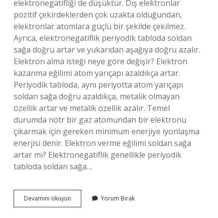
elektronegatifliği de düşüktür. Dış elektronlar
pozitif çekirdeklerden çok uzakta olduğundan,
elektronlar atomlara güçlü bir şekilde çekilmez.
Ayrıca, elektronegatiflik periyodik tabloda soldan
sağa doğru artar ve yukarıdan aşağıya doğru azalır.
Elektron alma isteği neye göre değişir? Elektron
kazanma eğilimi atom yarıçapı azaldıkça artar.
Periyodik tabloda, aynı periyotta atom yarıçapı
soldan sağa doğru azaldıkça, metalik olmayan
özellik artar ve metalik özellik azalır. Temel
durumda nötr bir gaz atomundan bir elektronu
çıkarmak için gereken minimum enerjiye iyonlaşma
enerjisi denir. Elektron verme eğilimi soldan sağa
artar mı? Elektronegatiflik genellikle periyodik
tabloda soldan sağa…
Elektron
Devamını okuyun
Yorum Bırak
Alma
Eğilimi