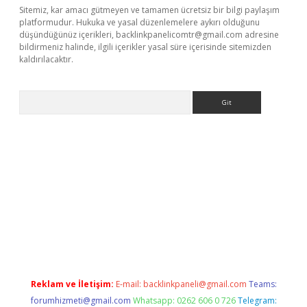
Sitemiz, kar amacı gütmeyen ve tamamen ücretsiz bir bilgi paylaşım
platformudur. Hukuka ve yasal düzenlemelere aykırı olduğunu
düşündüğünüz içerikleri,
backlinkpanelicomtr@gmail.com
adresine
bildirmeniz halinde, ilgili içerikler yasal süre içerisinde sitemizden
kaldırılacaktır.
Arama
s://ilbet.casino/
Reklam ve İletişim:
E-mail:
backlinkpaneli@gmail.com
Teams:
forumhizmeti@gmail.com
Whatsapp: 0262 606 0 726
Telegram: