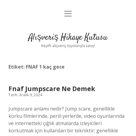
menüyü
Anasayfa
aç
Gizlilik Politikası
Alışveriş Hikaye Kutusu
Yasal Uyarı
Keyifli alışveriş tüyolarıyla tanış!
Hakkımızda
Etiket:
FNAF 1 kaç gece
Fnaf Jumpscare Ne Demek
Tarih: Aralık 9, 2024
Jumpscare anlamı nedir? Jump scare, genellikle
korku filmlerinde, perili yerlerde, video oyunlarında
ve internetteki çığlık atmalarda izleyicileri
korkutmak için kullanılan bir tekniktir; genellikle