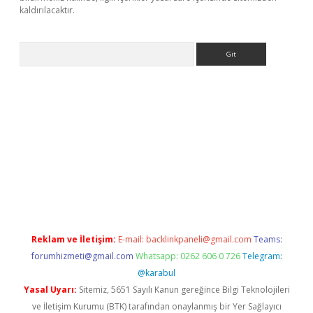
kaldırılacaktır.
Arama
ps://ilbet.casino/
Reklam ve İletişim:
E-mail:
backlinkpaneli@gmail.com
Teams:
forumhizmeti@gmail.com
Whatsapp: 0262 606 0 726
Telegram:
@karabul
Yasal Uyarı:
Sitemiz, 5651 Sayılı Kanun gereğince Bilgi Teknolojileri
ve İletişim Kurumu (BTK) tarafından onaylanmış bir Yer Sağlayıcı