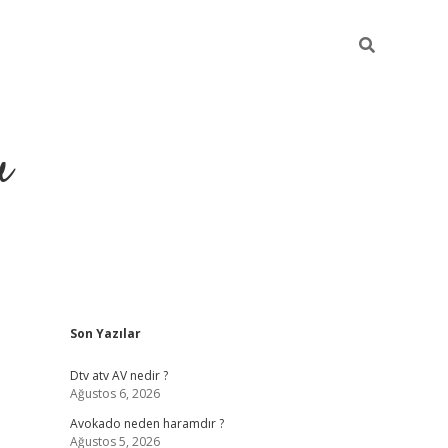
u
Sidebar
Son Yazılar
https://ilbet
Dtv atv AV nedir ?
Ağustos 6, 2026
Avokado neden haramdır ?
Ağustos 5, 2026