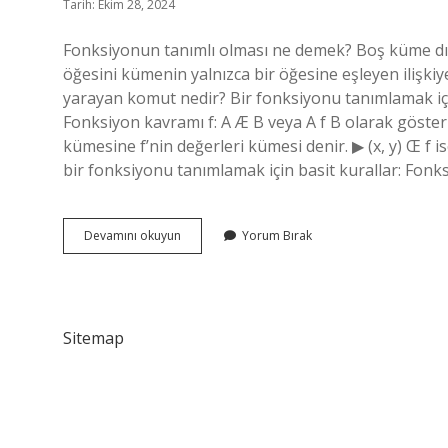
Tarih: Ekim 28, 2024
Fonksiyonun tanımlı olması ne demek? Boş küme dış
öğesini kümenin yalnızca bir öğesine eşleyen ilişki
yarayan komut nedir? Bir fonksiyonu tanımlamak için 
Fonksiyon kavramı f: A Æ B veya A f B olarak göster
kümesine f’nin değerleri kümesi denir. ▶ (x, y) Œ f i
bir fonksiyonu tanımlamak için basit kurallar: Fonk
Fonksiyon
Devamını okuyun
Yorum Bırak
Nasıl
Tanımlanır
Sitemap