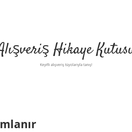
Alışveriş Hikaye Kutus
Keyifli alışveriş tüyolarıyla tanış!
ımlanır