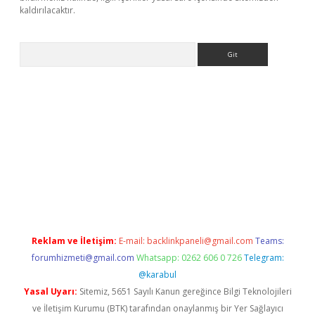
kaldırılacaktır.
Arama
ps://ilbet.casino/
Reklam ve İletişim:
E-mail:
backlinkpaneli@gmail.com
Teams:
forumhizmeti@gmail.com
Whatsapp: 0262 606 0 726
Telegram:
@karabul
Yasal Uyarı:
Sitemiz, 5651 Sayılı Kanun gereğince Bilgi Teknolojileri
ve İletişim Kurumu (BTK) tarafından onaylanmış bir Yer Sağlayıcı