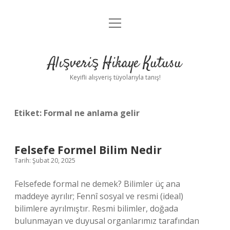
menüyü
Anasayfa
aç
Gizlilik Politikası
Alışveriş Hikaye Kutusu
Yasal Uyarı
Keyifli alışveriş tüyolarıyla tanış!
Hakkımızda
Etiket:
Formal ne anlama gelir
Felsefe Formel Bilim Nedir
Tarih: Şubat 20, 2025
Felsefede formal ne demek? Bilimler üç ana
maddeye ayrılır; Fennî sosyal ve resmi (ideal)
bilimlere ayrılmıştır. Resmi bilimler, doğada
bulunmayan ve duyusal organlarımız tarafından