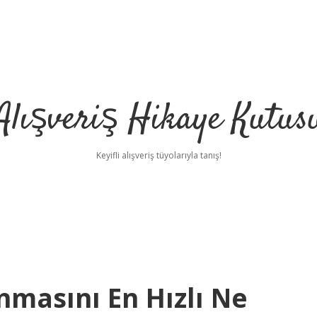
Alışveriş Hikaye Kutus
Keyifli alışveriş tüyolarıyla tanış!
nmasını En Hızlı Ne