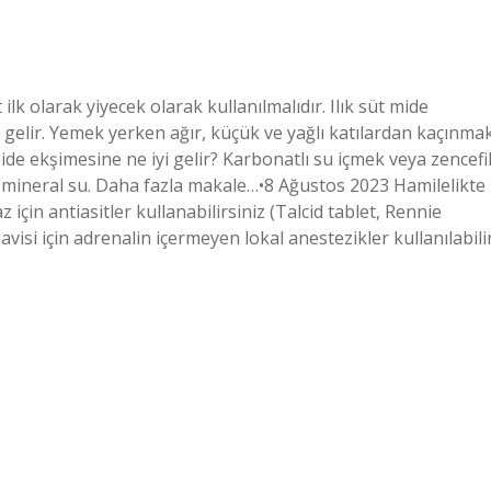
 ilk olarak yiyecek olarak kullanılmalıdır. Ilık süt mide
yi gelir. Yemek yerken ağır, küçük ve yağlı katılardan kaçınma
ide ekşimesine ne iyi gelir? Karbonatlı su içmek veya zencefi
ve mineral su. Daha fazla makale…•8 Ağustos 2023 Hamilelikte
için antiasitler kullanabilirsiniz (Talcid tablet, Rennie
visi için adrenalin içermeyen lokal anestezikler kullanılabilir