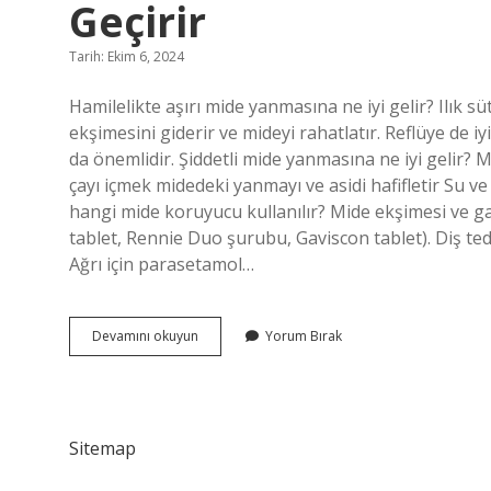
Geçirir
Tarih: Ekim 6, 2024
Hamilelikte aşırı mide yanmasına ne iyi gelir? Ilık süt
ekşimesini giderir ve mideyi rahatlatır. Reflüye de i
da önemlidir. Şiddetli mide yanmasına ne iyi gelir? M
çayı içmek midedeki yanmayı ve asidi hafifletir Su 
hangi mide koruyucu kullanılır? Mide ekşimesi ve gaz 
tablet, Rennie Duo şurubu, Gaviscon tablet). Diş teda
Ağrı için parasetamol…
Hamilelikte
Devamını okuyun
Yorum Bırak
Mide
Yanmasını
En
Hızlı
Ne
Sitemap
Geçirir