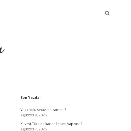
u
Sidebar
Son Yazılar
https://ilbet
Yaz okulu sınavı ne zaman ?
Ağustos 9, 2026
Kuveyt Türk ne kadar kesinti yapıyor ?
Ağustos 7, 2026