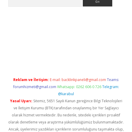
ps://ilbet.casino/
Reklam ve İletişim:
E-mail:
backlinkpaneli@gmail.com
Teams:
forumhizmeti@gmail.com
Whatsapp: 0262 606 0 726
Telegram:
@karabul
Yasal Uyarı:
Sitemiz, 5651 Sayılı Kanun gereğince Bilgi Teknolojileri
ve İletişim Kurumu (BTK) tarafından onaylanmış bir Yer Sağlayıcı
olarak hizmet vermektedir. Bu nedenle, sitedeki içerikleri proaktif
olarak denetleme veya araştırma yükümlülüğümüz bulunmamaktadır.
Ancak, üyelerimiz yazdıkları içeriklerin sorumluluğunu taşımakta olup,