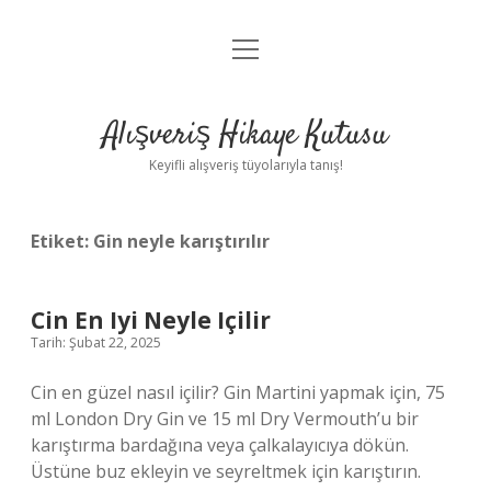
menüyü
Anasayfa
aç
Gizlilik Politikası
Alışveriş Hikaye Kutusu
Yasal Uyarı
Keyifli alışveriş tüyolarıyla tanış!
Hakkımızda
Etiket:
Gin neyle karıştırılır
Cin En Iyi Neyle Içilir
Tarih: Şubat 22, 2025
Cin en güzel nasıl içilir? Gin Martini yapmak için, 75
ml London Dry Gin ve 15 ml Dry Vermouth’u bir
karıştırma bardağına veya çalkalayıcıya dökün.
Üstüne buz ekleyin ve seyreltmek için karıştırın.