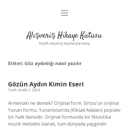
menüyü
Anasayfa
aç
Gizlilik Politikası
Alışveriş Hikaye Kutusu
Yasal Uyarı
Keyifli alışveriş tüyolarıyla tanış!
Hakkımızda
Etiket:
Göz aydınlığı nasıl yazılır
Gözün Aydın Kimin Eseri
Tarih: Aralık 1, 2024
Armenaki ne demek? Orijinal form. Sirtos’un orijinal
Yunan formu, Yunanistan’da (Kiklad Adaları) popüler
bir halk dansıdır. Orijinal formunda bir Nisiotika
müzik melodisi olarak, tüm dünyada yaygındır.