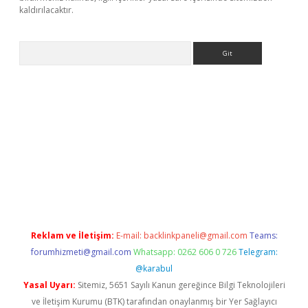
kaldırılacaktır.
Arama
tps://ilbet.casino/
Reklam ve İletişim:
E-mail:
backlinkpaneli@gmail.com
Teams:
forumhizmeti@gmail.com
Whatsapp: 0262 606 0 726
Telegram:
@karabul
Yasal Uyarı:
Sitemiz, 5651 Sayılı Kanun gereğince Bilgi Teknolojileri
ve İletişim Kurumu (BTK) tarafından onaylanmış bir Yer Sağlayıcı