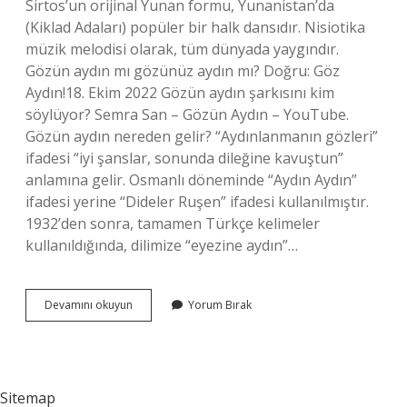
Sirtos’un orijinal Yunan formu, Yunanistan’da
(Kiklad Adaları) popüler bir halk dansıdır. Nisiotika
müzik melodisi olarak, tüm dünyada yaygındır.
Gözün aydın mı gözünüz aydın mı? Doğru: Göz
Aydın!18. Ekim 2022 Gözün aydın şarkısını kim
söylüyor? Semra San – Gözün Aydın – YouTube.
Gözün aydın nereden gelir? “Aydınlanmanın gözleri”
ifadesi “iyi şanslar, sonunda dileğine kavuştun”
anlamına gelir. Osmanlı döneminde “Aydın Aydın”
ifadesi yerine “Dideler Ruşen” ifadesi kullanılmıştır.
1932’den sonra, tamamen Türkçe kelimeler
kullanıldığında, dilimize “eyezine aydın”…
Gözün
Devamını okuyun
Yorum Bırak
Aydın
Kimin
Eseri
Sitemap