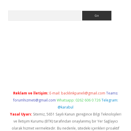
Arama
ps://ilbet.casino/
Reklam ve İletişim:
E-mail:
backlinkpaneli@gmail.com
Teams:
forumhizmeti@gmail.com
Whatsapp: 0262 606 0 726
Telegram:
@karabul
Yasal Uyarı:
Sitemiz, 5651 Sayılı Kanun gereğince Bilgi Teknolojileri
ve İletişim Kurumu (BTK) tarafından onaylanmış bir Yer Sağlayıcı
olarak hizmet vermektedir. Bu nedenle, sitedeki içerikleri proaktif