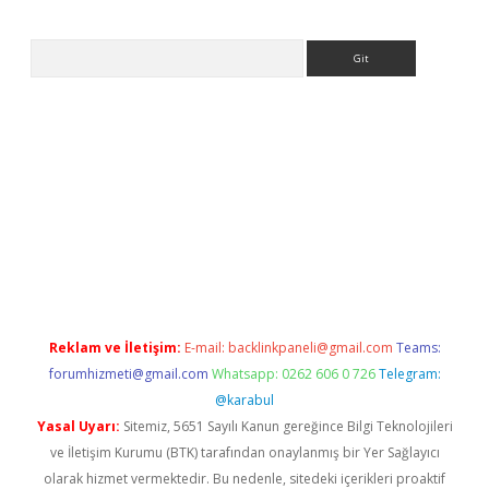
Arama
tps://ilbet.casino/
Reklam ve İletişim:
E-mail:
backlinkpaneli@gmail.com
Teams:
forumhizmeti@gmail.com
Whatsapp: 0262 606 0 726
Telegram:
@karabul
Yasal Uyarı:
Sitemiz, 5651 Sayılı Kanun gereğince Bilgi Teknolojileri
ve İletişim Kurumu (BTK) tarafından onaylanmış bir Yer Sağlayıcı
olarak hizmet vermektedir. Bu nedenle, sitedeki içerikleri proaktif