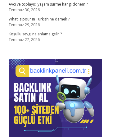
Avcı ve toplayıcı yaşam sürme hangi dönem ?
Temmuz 30, 2026
What is pour in Turkish ne demek ?
Temmuz 29, 2026
Koşullu sevgi ne anlama gelir ?
Temmuz 27, 2026