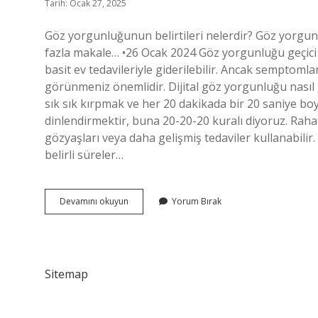
Tarih: Ocak 27, 2025
Göz yorgunluğunun belirtileri nelerdir? Göz yorgun
fazla makale… •26 Ocak 2024 Göz yorgunluğu geçici 
basit ev tedavileriyle giderilebilir. Ancak semptoml
görünmeniz önemlidir. Dijital göz yorgunluğu nasıl
sık sık kırpmak ve her 20 dakikada bir 20 saniye bo
dinlendirmektir, buna 20-20-20 kuralı diyoruz. Rah
gözyaşları veya daha gelişmiş tedaviler kullanabilir.
belirli süreler…
Gözlerdeki
Devamını okuyun
Yorum Bırak
Yorgunluk
Nasıl
Giderilir
Sitemap