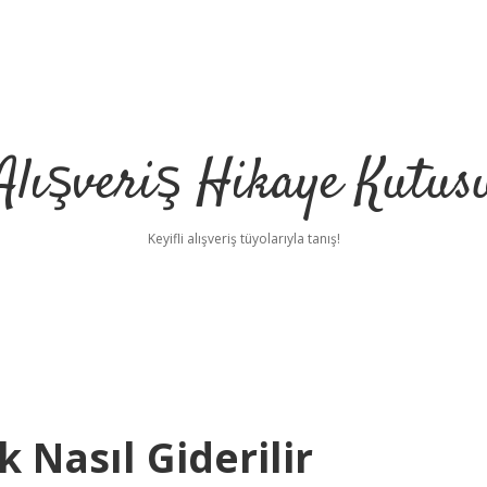
Alışveriş Hikaye Kutus
Keyifli alışveriş tüyolarıyla tanış!
 Nasıl Giderilir