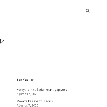
u
Sidebar
Son Yazılar
https://ilbet
Kuveyt Türk ne kadar kesinti yapıyor ?
Ağustos 7, 2026
Makatta kas spazmı nedir ?
Ağustos 7, 2026