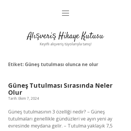
menüyü
Anasayfa
aç
Gizlilik Politikası
Alışveriş Hikaye Kutusu
Yasal Uyarı
Keyifli alışveriş tüyolarıyla tanış!
Hakkımızda
Etiket:
Güneş tutulması olunca ne olur
Güneş Tutulması Sırasında Neler
Olur
Tarih: Ekim 7, 2024
Güneş tutulmasının 3 özelliği nedir? – Güneş
tutulmaları genellikle gündüzleri ve ayın yeni ay
evresinde meydana gelir. – Tutulma yaklaşık 7,5