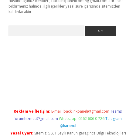
düşündüğünüz içerikleri,
backlinkpanelicomtr@gmail.com
adresine
bildirmeniz halinde, ilgili içerikler yasal süre içerisinde sitemizden
kaldırılacaktır.
Arama
ps://ilbet.casino/
Reklam ve İletişim:
E-mail:
backlinkpaneli@gmail.com
Teams:
forumhizmeti@gmail.com
Whatsapp: 0262 606 0 726
Telegram:
@karabul
Yasal Uyarı:
Sitemiz, 5651 Sayılı Kanun gereğince Bilgi Teknolojileri