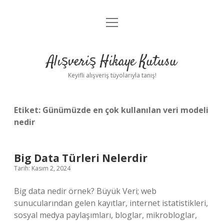
menüyü
Anasayfa
aç
Gizlilik Politikası
Alışveriş Hikaye Kutusu
Yasal Uyarı
Keyifli alışveriş tüyolarıyla tanış!
Hakkımızda
Etiket:
Günümüzde en çok kullanılan veri modeli
nedir
Big Data Türleri Nelerdir
Tarih: Kasım 2, 2024
Big data nedir örnek? Büyük Veri; web
sunucularından gelen kayıtlar, internet istatistikleri,
sosyal medya paylaşımları, bloglar, mikrobloglar,