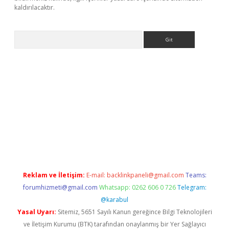
kaldırılacaktır.
Arama
s://ilbet.casino/
Reklam ve İletişim:
E-mail:
backlinkpaneli@gmail.com
Teams:
forumhizmeti@gmail.com
Whatsapp: 0262 606 0 726
Telegram:
@karabul
Yasal Uyarı:
Sitemiz, 5651 Sayılı Kanun gereğince Bilgi Teknolojileri
ve İletişim Kurumu (BTK) tarafından onaylanmış bir Yer Sağlayıcı