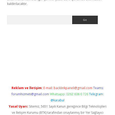
kaldırılacaktır.
Arama
ps://ilbet.casino/
Reklam ve İletişim:
E-mail:
backlinkpaneli@gmail.com
Teams:
forumhizmeti@gmail.com
Whatsapp: 0262 606 0 726
Telegram:
@karabul
Yasal Uyarı:
Sitemiz, 5651 Sayılı Kanun gereğince Bilgi Teknolojileri
ve İletişim Kurumu (BTK) tarafından onaylanmış bir Yer Sağlayıcı