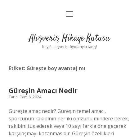
menüyü
Anasayfa
aç
Gizlilik Politikası
Alışveriş Hikaye Kutusu
Yasal Uyarı
Keyifli alışveriş tüyolarıyla tanış!
Hakkımızda
Etiket:
Güreşte boy avantaj mı
Güreşin Amacı Nedir
Tarih: Ekim 8, 2024
Güreşte amaç nedir? Güreşin temel amacı,
sporcunun rakibinin her iki omzunu mindere iterek,
rakibini tuş ederek veya 10 sayı farkla öne geçerek
karşılaşmayı kazanmasıdır. Güreşin özellikleri