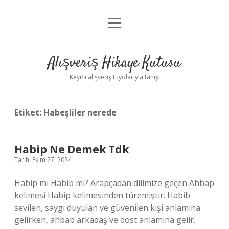
menüyü
Anasayfa
aç
Gizlilik Politikası
Alışveriş Hikaye Kutusu
Yasal Uyarı
Keyifli alışveriş tüyolarıyla tanış!
Hakkımızda
Etiket:
Habeşliler nerede
Habip Ne Demek Tdk
Tarih: Ekim 27, 2024
Habip mi Habib mi? Arapçadan dilimize geçen Ahbap
kelimesi Habip kelimesinden türemiştir. Habib
sevilen, saygı duyulan ve güvenilen kişi anlamına
gelirken, ahbab arkadaş ve dost anlamına gelir.