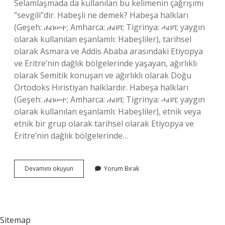
Selamlaşmada da kullanılan bu kelimenin çağrışımı
“sevgili”dir. Habeşli ne demek? Habeşa halkları
(Geşeh: ሐበሠተ; Amharca: ሐበሻ; Tigrinya: ሓበሻ; yaygın
olarak kullanılan eşanlamlı: Habeşliler), tarihsel
olarak Asmara ve Addis Ababa arasındaki Etiyopya
ve Eritre’nin dağlık bölgelerinde yaşayan, ağırlıklı
olarak Semitik konuşan ve ağırlıklı olarak Doğu
Ortodoks Hıristiyan halklardır. Habeşa halkları
(Geşeh: ሐበሠተ; Amharca: ሐበሻ; Tigrinya: ሓበሻ; yaygın
olarak kullanılan eşanlamlı: Habeşliler), etnik veya
etnik bir grup olarak tarihsel olarak Etiyopya ve
Eritre’nin dağlık bölgelerinde…
Habip
Devamını okuyun
Yorum Bırak
Ne
Demek
Tdk
Sitemap