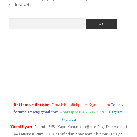
kaldırılacaktır.
Arama
ps://ilbet.casino/
Reklam ve İletişim:
E-mail:
backlinkpaneli@gmail.com
Teams:
forumhizmeti@gmail.com
Whatsapp: 0262 606 0 726
Telegram:
@karabul
Yasal Uyarı:
Sitemiz, 5651 Sayılı Kanun gereğince Bilgi Teknolojileri
ve İletişim Kurumu (BTK) tarafından onaylanmış bir Yer Sağlayıcı