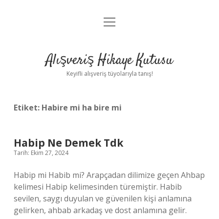
menüyü
Anasayfa
aç
Gizlilik Politikası
Alışveriş Hikaye Kutusu
Yasal Uyarı
Keyifli alışveriş tüyolarıyla tanış!
Hakkımızda
Etiket:
Habire mi ha bire mi
Habip Ne Demek Tdk
Tarih: Ekim 27, 2024
Habip mi Habib mi? Arapçadan dilimize geçen Ahbap
kelimesi Habip kelimesinden türemiştir. Habib
sevilen, saygı duyulan ve güvenilen kişi anlamına
gelirken, ahbab arkadaş ve dost anlamına gelir.