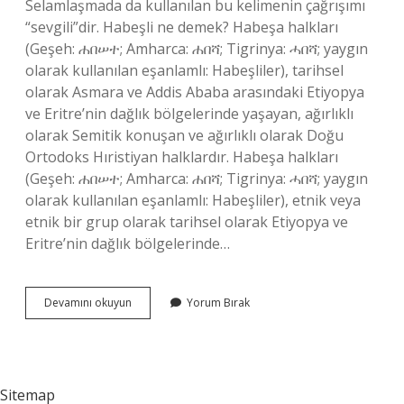
Selamlaşmada da kullanılan bu kelimenin çağrışımı
“sevgili”dir. Habeşli ne demek? Habeşa halkları
(Geşeh: ሐበሠተ; Amharca: ሐበሻ; Tigrinya: ሓበሻ; yaygın
olarak kullanılan eşanlamlı: Habeşliler), tarihsel
olarak Asmara ve Addis Ababa arasındaki Etiyopya
ve Eritre’nin dağlık bölgelerinde yaşayan, ağırlıklı
olarak Semitik konuşan ve ağırlıklı olarak Doğu
Ortodoks Hıristiyan halklardır. Habeşa halkları
(Geşeh: ሐበሠተ; Amharca: ሐበሻ; Tigrinya: ሓበሻ; yaygın
olarak kullanılan eşanlamlı: Habeşliler), etnik veya
etnik bir grup olarak tarihsel olarak Etiyopya ve
Eritre’nin dağlık bölgelerinde…
Habip
Devamını okuyun
Yorum Bırak
Ne
Demek
Tdk
Sitemap