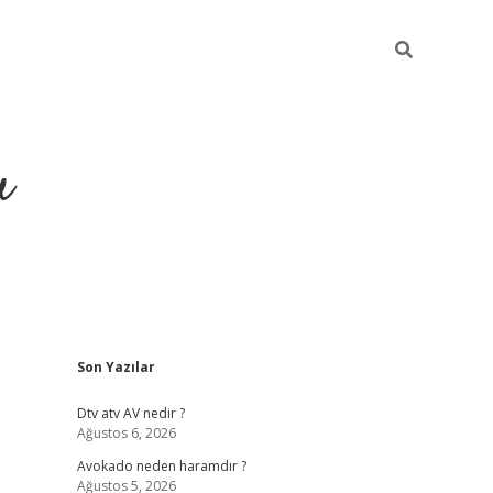
u
Sidebar
Son Yazılar
https://ilbe
Dtv atv AV nedir ?
Ağustos 6, 2026
Avokado neden haramdır ?
Ağustos 5, 2026