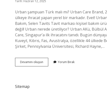
Tarih: Haziran 12, 2025
Urban şampuan Türk malı mı? Urban Care Brand, 201
ülkeye ihracat yapan yerel bir markadır. Evet! Urban 
Bakım, Selen Tavits Tavit markası kişisel bakım ürü
değil! Urban nerede üretiliyor? Urban AKü, Bülbül 
Care, Singapur’a ilk ihracatını tanıdı. Bugün dünyay
Kuveyt, Kıbrıs, Fas, Avustralya, özellikle 44 ülkede
Şirket, Pennsylvania Üniversitesi, Richard Hayne,…
Urban
Devamını okuyun
Yorum Bırak
Kime
Ait
Sitemap