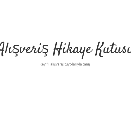
Alışveriş Hikaye Kutus
Keyifli alışveriş tüyolarıyla tanış!