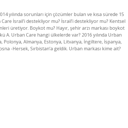
4 yılında sorunları için çözümler bulan ve kısa sürede 15
Care İsrail’i destekliyor mu? İsrail’i destekliyor mu? Kentsel
nleri üretiyor. Boykot mu? Hayır, şehir arzı markası boykot
Akü A. Urban Care hangi ülkelerde var? 2016 yılında Urban
a, Polonya, Almanya, Estonya, Litvanya, İngiltere, İspanya,
 Bosna -Hersek, Sırbistan’a geldik. Urban markası kime ait?