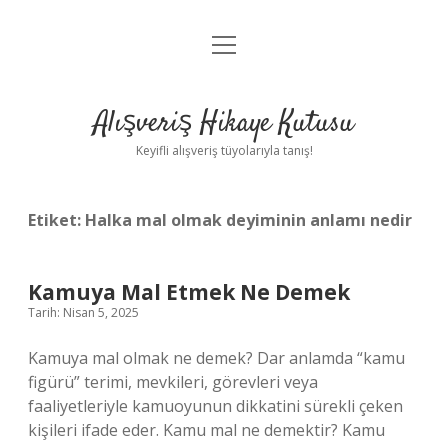
menüyü
Anasayfa
aç
Gizlilik Politikası
Alışveriş Hikaye Kutusu
Yasal Uyarı
Keyifli alışveriş tüyolarıyla tanış!
Hakkımızda
Etiket:
Halka mal olmak deyiminin anlamı nedir
Kamuya Mal Etmek Ne Demek
Tarih: Nisan 5, 2025
Kamuya mal olmak ne demek? Dar anlamda “kamu
figürü” terimi, mevkileri, görevleri veya
faaliyetleriyle kamuoyunun dikkatini sürekli çeken
kişileri ifade eder. Kamu mal ne demektir? Kamu