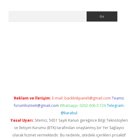
Arama
ps://ilbet.casino/
Reklam ve İletişim:
E-mail:
backlinkpaneli@gmail.com
Teams:
forumhizmeti@gmail.com
Whatsapp: 0262 606 0 726
Telegram:
@karabul
Yasal Uyarı:
Sitemiz, 5651 Sayılı Kanun gereğince Bilgi Teknolojileri
ve İletişim Kurumu (BTK) tarafından onaylanmış bir Yer Sağlayıcı
olarak hizmet vermektedir. Bu nedenle, sitedeki içerikleri proaktif