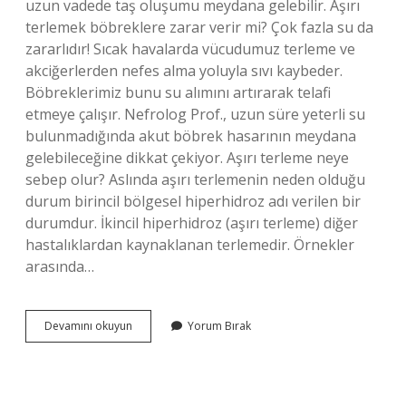
uzun vadede taş oluşumu meydana gelebilir. Aşırı
terlemek böbreklere zarar verir mi? Çok fazla su da
zararlıdır! Sıcak havalarda vücudumuz terleme ve
akciğerlerden nefes alma yoluyla sıvı kaybeder.
Böbreklerimiz bunu su alımını artırarak telafi
etmeye çalışır. Nefrolog Prof., uzun süre yeterli su
bulunmadığında akut böbrek hasarının meydana
gelebileceğine dikkat çekiyor. Aşırı terleme neye
sebep olur? Aslında aşırı terlemenin neden olduğu
durum birincil bölgesel hiperhidroz adı verilen bir
durumdur. İkincil hiperhidroz (aşırı terleme) diğer
hastalıklardan kaynaklanan terlemedir. Örnekler
arasında…
Aşırı
Devamını okuyun
Yorum Bırak
Terleme
Idrar
Azlığı
Yapar