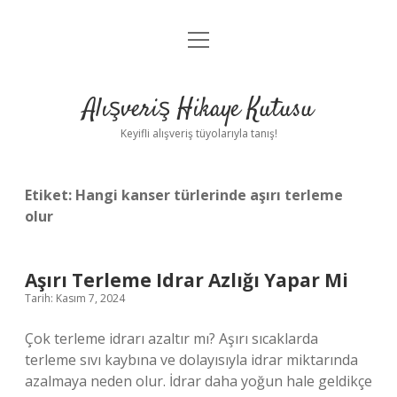
menüyü
Anasayfa
aç
Gizlilik Politikası
Alışveriş Hikaye Kutusu
Yasal Uyarı
Keyifli alışveriş tüyolarıyla tanış!
Hakkımızda
Etiket:
Hangi kanser türlerinde aşırı terleme
olur
Aşırı Terleme Idrar Azlığı Yapar Mi
Tarih: Kasım 7, 2024
Çok terleme idrarı azaltır mı? Aşırı sıcaklarda
terleme sıvı kaybına ve dolayısıyla idrar miktarında
azalmaya neden olur. İdrar daha yoğun hale geldikçe