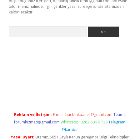
düşündüğünüz içerikleri,
backlinkpanelicomtr@gmail.com
adresine
bildirmeniz halinde, ilgili içerikler yasal süre içerisinde sitemizden
kaldırılacaktır.
Arama
ps://ilbet.casino/
Reklam ve İletişim:
E-mail:
backlinkpaneli@gmail.com
Teams:
forumhizmeti@gmail.com
Whatsapp: 0262 606 0 726
Telegram:
@karabul
Yasal Uyarı:
Sitemiz, 5651 Sayılı Kanun gereğince Bilgi Teknolojileri