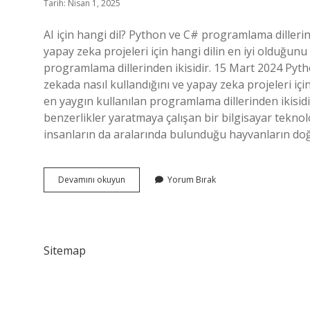
Tarih: Nisan 1, 2025
AI için hangi dil? Python ve C# programlama dillerini,
yapay zeka projeleri için hangi dilin en iyi olduğun
programlama dillerinden ikisidir. 15 Mart 2024 Pytho
zekada nasıl kullandığını ve yapay zeka projeleri iç
en yaygın kullanılan programlama dillerinden ikisidir
benzerlikler yaratmaya çalışan bir bilgisayar teknol
insanların da aralarında bulunduğu hayvanların do
Ai
Devamını okuyun
Yorum Bırak
Dili
Nedir
Sitemap