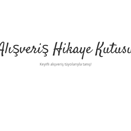
Alışveriş Hikaye Kutus
Keyifli alışveriş tüyolarıyla tanış!