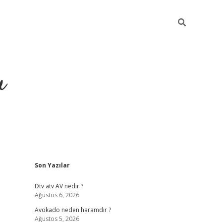
u
Sidebar
Son Yazılar
https://ilbet
Dtv atv AV nedir ?
Ağustos 6, 2026
Avokado neden haramdır ?
Ağustos 5, 2026