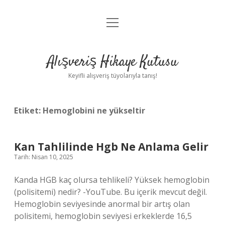
menüyü
Anasayfa
aç
Gizlilik Politikası
Alışveriş Hikaye Kutusu
Yasal Uyarı
Keyifli alışveriş tüyolarıyla tanış!
Hakkımızda
Etiket:
Hemoglobini ne yükseltir
Kan Tahlilinde Hgb Ne Anlama Gelir
Tarih: Nisan 10, 2025
Kanda HGB kaç olursa tehlikeli? Yüksek hemoglobin
(polisitemi) nedir? -YouTube. Bu içerik mevcut değil.
Hemoglobin seviyesinde anormal bir artış olan
polisitemi, hemoglobin seviyesi erkeklerde 16,5