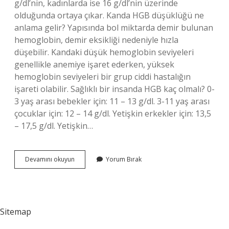
g/dl’nin, kadınlarda ise 16 g/dl’nin üzerinde
olduğunda ortaya çıkar. Kanda HGB düşüklüğü ne
anlama gelir? Yapısında bol miktarda demir bulunan
hemoglobin, demir eksikliği nedeniyle hızla
düşebilir. Kandaki düşük hemoglobin seviyeleri
genellikle anemiye işaret ederken, yüksek
hemoglobin seviyeleri bir grup ciddi hastalığın
işareti olabilir. Sağlıklı bir insanda HGB kaç olmalı? 0-
3 yaş arası bebekler için: 11 – 13 g/dl. 3-11 yaş arası
çocuklar için: 12 – 14 g/dl. Yetişkin erkekler için: 13,5
– 17,5 g/dl. Yetişkin…
Kan
Devamını okuyun
Yorum Bırak
Tahlilinde
Hgb
Ne
Anlama
Gelir
Sitemap