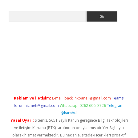
Arama
https://ilbet.casino/
Reklam ve İletişim:
E-mail:
backlinkpaneli@gmail.com
Teams:
forumhizmeti@gmail.com
Whatsapp: 0262 606 0 726
Telegram:
@karabul
Yasal Uyarı:
Sitemiz, 5651 Sayılı Kanun gereğince Bilgi Teknolojileri
ve İletişim Kurumu (BTK) tarafından onaylanmış bir Yer Sağlayıcı
olarak hizmet vermektedir. Bu nedenle, sitedeki içerikleri proaktif