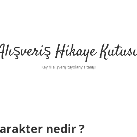
Alışveriş Hikaye Kutus
Keyifli alışveriş tüyolarıyla tanış!
arakter nedir ?