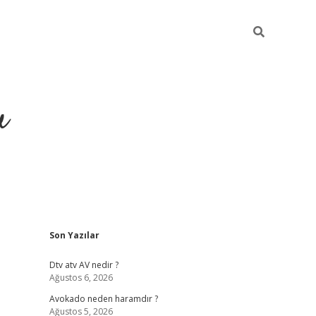
u
Sidebar
Son Yazılar
https://ilbe
Dtv atv AV nedir ?
Ağustos 6, 2026
Avokado neden haramdır ?
Ağustos 5, 2026