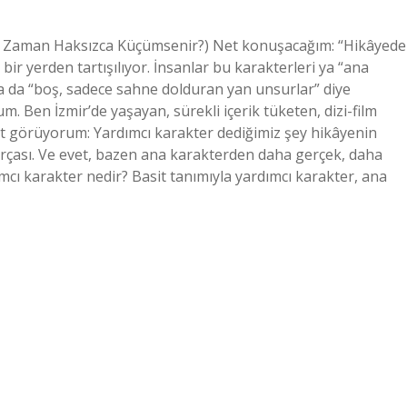
u Zaman Haksızca Küçümsenir?) Net konuşacağım: “Hikâyede
ir yerden tartışılıyor. İnsanlar bu karakterleri ya “ana
ya da “boş, sadece sahne dolduran yan unsurlar” diye
 Ben İzmir’de yaşayan, sürekli içerik tüketen, dizi-film
et görüyorum: Yardımcı karakter dediğimiz şey hikâyenin
ası. Ve evet, bazen ana karakterden daha gerçek, daha
dımcı karakter nedir? Basit tanımıyla yardımcı karakter, ana