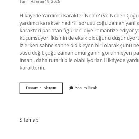
Tarih: Haziran 19, 2026
Hikâyede Yardımcı Karakter Nedir? (Ve Neden Çoğ
yardımcı karakter nedir?” sorusu çoğu zaman yanlış b
karakteri parlatan figürler” diye romantize ediyor 
küçümsüyor. İkisinin de eksik olduğunu düşünüyorum.
izlerken sahne sahne didikleyen biri olarak şunu n
süsü değil, çoğu zaman omurganın görünmeyen parç
insani, daha tutarlı bile olabiliyorlar. Hikâyede yar
karakterin…
Hikâyede
Devamını okuyun
Yorum Bırak
yardımcı
karakter
nedir
?
Sitemap