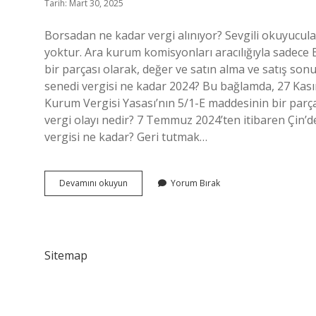
Tarih: Mart 30, 2025
Borsadan ne kadar vergi alınıyor? Sevgili okuyucular! 
yoktur. Ara kurum komisyonları aracılığıyla sadece B
bir parçası olarak, değer ve satın alma ve satış sonuçl
senedi vergisi ne kadar 2024? Bu bağlamda, 27 Kası
Kurum Vergisi Yasası’nın 5/1-E maddesinin bir parça
vergi olayı nedir? 7 Temmuz 2024’ten itibaren Çin’de
vergisi ne kadar? Geri tutmak…
Borsadan
Devamını okuyun
Yorum Bırak
Yüzde
Kaç
Vergi
Alınıyor
Sitemap