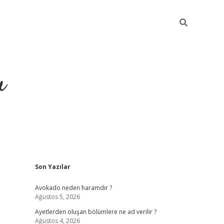
u
Sidebar
Son Yazılar
https://ilbe
Avokado neden haramdır ?
Ağustos 5, 2026
Ayetlerden oluşan bölümlere ne ad verilir ?
Ağustos 4, 2026