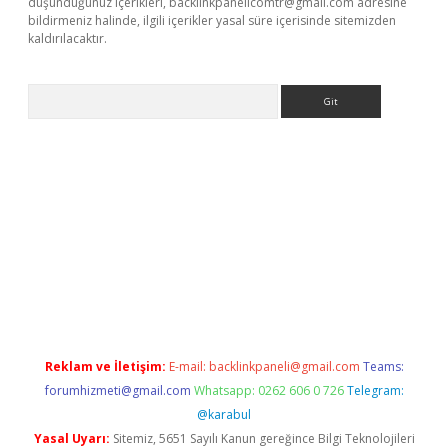
düşündüğünüz içerikleri,
backlinkpanelicomtr@gmail.com
adresine
bildirmeniz halinde, ilgili içerikler yasal süre içerisinde sitemizden
kaldırılacaktır.
Arama
ps://ilbet.casino/
Reklam ve İletişim:
E-mail:
backlinkpaneli@gmail.com
Teams:
forumhizmeti@gmail.com
Whatsapp: 0262 606 0 726
Telegram:
@karabul
Yasal Uyarı:
Sitemiz, 5651 Sayılı Kanun gereğince Bilgi Teknolojileri