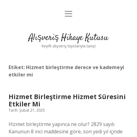
menüyü
Anasayfa
aç
Gizlilik Politikası
Alışveriş Hikaye Kutusu
Yasal Uyarı
Keyifli alışveriş tüyolarıyla tanış!
Hakkımızda
Etiket:
Hizmet birleştirme derece ve kademeyi
etkiler mi
Hizmet Birleştirme Hizmet Süresini
Etkiler Mi
Tarih: Şubat 21, 2025
Hizmet birleştirme yapınca ne olur? 2829 sayılı
Kanunun 8 inci maddesine göre, son yedi yıl içinde