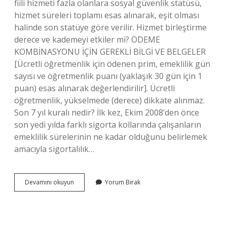
fiili hizmeti fazla olanlara sosyal güvenlik statüsü,
hizmet süreleri toplamı esas alınarak, eşit olması
halinde son statüye göre verilir. Hizmet birleştirme
derece ve kademeyi etkiler mi? ÖDEME
KOMBİNASYONU İÇİN GEREKLİ BİLGİ VE BELGELER
[Ücretli öğretmenlik için ödenen prim, emeklilik gün
sayısı ve öğretmenlik puanı (yaklaşık 30 gün için 1
puan) esas alınarak değerlendirilir]. Ücretli
öğretmenlik, yükselmede (derece) dikkate alınmaz.
Son 7 yıl kuralı nedir? İlk kez, Ekim 2008’den önce
son yedi yılda farklı sigorta kollarında çalışanların
emeklilik sürelerinin ne kadar olduğunu belirlemek
amacıyla sigortalılık…
Hizmet
Devamını okuyun
Yorum Bırak
Birleştirme
Hizmet
Süresini
Etkiler