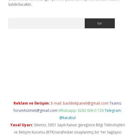
kaldırılacaktır.
Arama
ps://ilbet.casino/
Reklam ve İletişim:
E-mail:
backlinkpaneli@gmail.com
Teams:
forumhizmeti@gmail.com
Whatsapp: 0262 606 0 726
Telegram:
@karabul
Yasal Uyarı:
Sitemiz, 5651 Sayılı Kanun gereğince Bilgi Teknolojileri
ve İletişim Kurumu (BTK) tarafından onaylanmış bir Yer Sağlayıcı