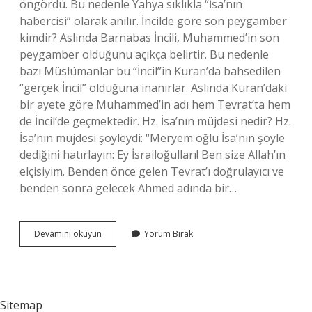
öngördü. Bu nedenle Yahya sıklıkla “İsa’nın
habercisi” olarak anılır. İncilde göre son peygamber
kimdir? Aslında Barnabas İncili, Muhammed’in son
peygamber olduğunu açıkça belirtir. Bu nedenle
bazı Müslümanlar bu “İncil”in Kuran’da bahsedilen
“gerçek İncil” olduğuna inanırlar. Aslında Kuran’daki
bir ayete göre Muhammed’in adı hem Tevrat’ta hem
de İncil’de geçmektedir. Hz. İsa’nın müjdesi nedir? Hz.
İsa’nın müjdesi şöyleydi: “Meryem oğlu İsa’nın şöyle
dediğini hatırlayın: Ey İsrailoğulları! Ben size Allah’ın
elçisiyim. Benden önce gelen Tevrat’ı doğrulayıcı ve
benden sonra gelecek Ahmed adında bir…
Hz
Devamını okuyun
Yorum Bırak
Isanın
Müjdelediği
Peygamberin
Adı
Nedir
Sitemap