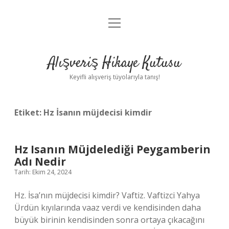
menüyü
Anasayfa
aç
Gizlilik Politikası
Alışveriş Hikaye Kutusu
Yasal Uyarı
Keyifli alışveriş tüyolarıyla tanış!
Hakkımızda
Etiket:
Hz İsanın müjdecisi kimdir
Hz Isanın Müjdelediği Peygamberin
Adı Nedir
Tarih: Ekim 24, 2024
Hz. İsa’nın müjdecisi kimdir? Vaftiz. Vaftizci Yahya
Ürdün kıyılarında vaaz verdi ve kendisinden daha
büyük birinin kendisinden sonra ortaya çıkacağını