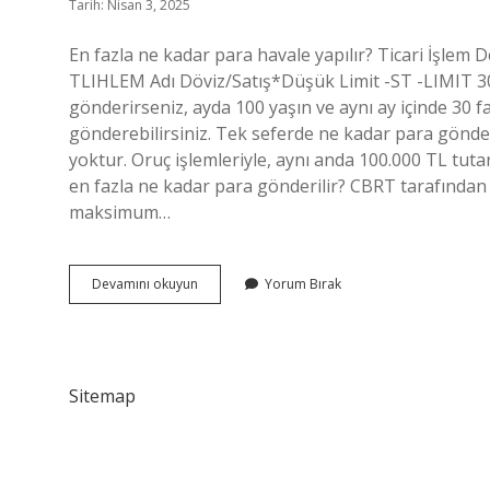
Tarih: Nisan 3, 2025
En fazla ne kadar para havale yapılır? Ticari İşle
TLIHLEM Adı Döviz/Satış*Düşük Limit -ST -LIMIT 300
gönderirseniz, ayda 100 yaşın ve aynı ay içinde 30 f
gönderebilirsiniz. Tek seferde ne kadar para gönderil
yoktur. Oruç işlemleriyle, aynı anda 100.000 TL tutarl
en fazla ne kadar para gönderilir? CBRT tarafından bel
maksimum…
Tek
Devamını okuyun
Yorum Bırak
Seferde
Ne
Kadar
Havale
Yapılır
Sitemap