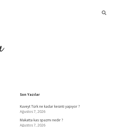
u
Sidebar
Son Yazılar
https://ilbet
Kuveyt Türk ne kadar kesinti yapıyor ?
Ağustos 7, 2026
Makatta kas spazmı nedir ?
Ağustos 7, 2026