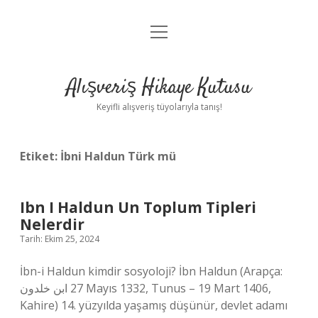
menüyü
Anasayfa
aç
Gizlilik Politikası
Alışveriş Hikaye Kutusu
Yasal Uyarı
Keyifli alışveriş tüyolarıyla tanış!
Hakkımızda
Etiket:
İbni Haldun Türk mü
Ibn I Haldun Un Toplum Tipleri
Nelerdir
Tarih: Ekim 25, 2024
İbn-i Haldun kimdir sosyoloji? İbn Haldun (Arapça:
ابن خلدون‎ 27 Mayıs 1332, Tunus – 19 Mart 1406,
Kahire) 14. yüzyılda yaşamış düşünür, devlet adamı