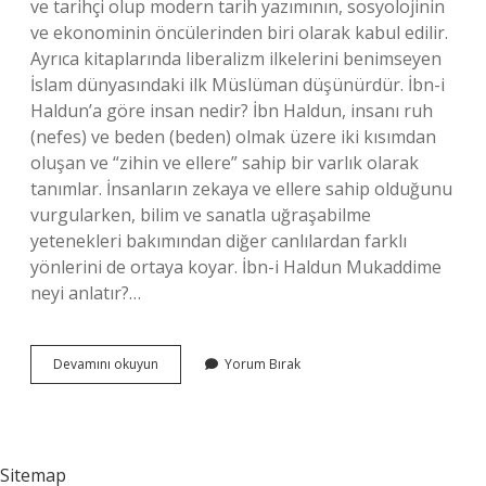
ve tarihçi olup modern tarih yazımının, sosyolojinin
ve ekonominin öncülerinden biri olarak kabul edilir.
Ayrıca kitaplarında liberalizm ilkelerini benimseyen
İslam dünyasındaki ilk Müslüman düşünürdür. İbn-i
Haldun’a göre insan nedir? İbn Haldun, insanı ruh
(nefes) ve beden (beden) olmak üzere iki kısımdan
oluşan ve “zihin ve ellere” sahip bir varlık olarak
tanımlar. İnsanların zekaya ve ellere sahip olduğunu
vurgularken, bilim ve sanatla uğraşabilme
yetenekleri bakımından diğer canlılardan farklı
yönlerini de ortaya koyar. İbn-i Haldun Mukaddime
neyi anlatır?…
Ibn
Devamını okuyun
Yorum Bırak
I
Haldun
Un
Toplum
Tipleri
Sitemap
Nelerdir