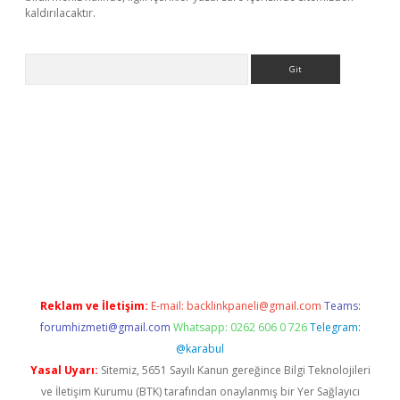
kaldırılacaktır.
Arama
ps://ilbet.casino/
Reklam ve İletişim:
E-mail:
backlinkpaneli@gmail.com
Teams:
forumhizmeti@gmail.com
Whatsapp: 0262 606 0 726
Telegram:
@karabul
Yasal Uyarı:
Sitemiz, 5651 Sayılı Kanun gereğince Bilgi Teknolojileri
ve İletişim Kurumu (BTK) tarafından onaylanmış bir Yer Sağlayıcı