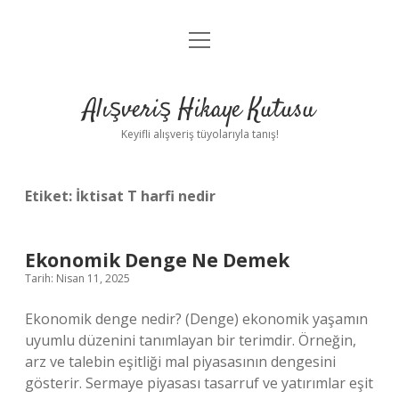
menüyü
Anasayfa
aç
Gizlilik Politikası
Alışveriş Hikaye Kutusu
Yasal Uyarı
Keyifli alışveriş tüyolarıyla tanış!
Hakkımızda
Etiket:
İktisat T harfi nedir
Ekonomik Denge Ne Demek
Tarih: Nisan 11, 2025
Ekonomik denge nedir? (Denge) ekonomik yaşamın
uyumlu düzenini tanımlayan bir terimdir. Örneğin,
arz ve talebin eşitliği mal piyasasının dengesini
gösterir. Sermaye piyasası tasarruf ve yatırımlar eşit