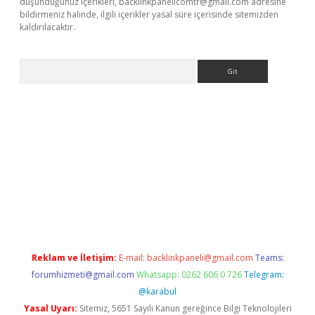
düşündüğünüz içerikleri,
backlinkpanelicomtr@gmail.com
adresine
bildirmeniz halinde, ilgili içerikler yasal süre içerisinde sitemizden
kaldırılacaktır.
Arama
ps://ilbet.casino/
Reklam ve İletişim:
E-mail:
backlinkpaneli@gmail.com
Teams:
forumhizmeti@gmail.com
Whatsapp: 0262 606 0 726
Telegram:
@karabul
Yasal Uyarı:
Sitemiz, 5651 Sayılı Kanun gereğince Bilgi Teknolojileri